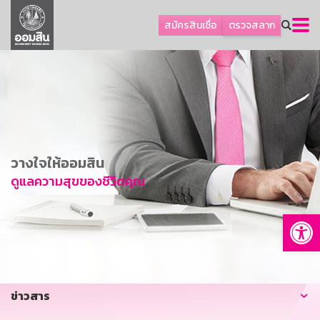
ลูกค้าธุรกิจ
สมัครสินเชื่อ
ตรวจสลาก
ลูกค้าผู้ประกอบรายย่อย
โปรโมชัน
ออมเพื่อสุข
เกี่ยวกับธนาคาร
การพัฒนาที่ยั่งยืน
วางใจให้ออมสิน
ข่าวสาร
ดูแลความสุขของชีวิตคุณ
บริการทางการเงิน
Op
อื่นๆ
ติดต่อเรา
บริการออนไลน์
ข่าวสาร
TH
EN
GSB Society