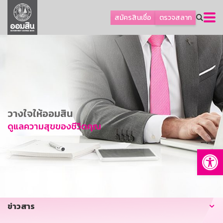
ลูกค้าธุรกิจ
สมัครสินเชื่อ
ตรวจสลาก
ลูกค้าผู้ประกอบรายย่อย
โปรโมชัน
ออมเพื่อสุข
เกี่ยวกับธนาคาร
การพัฒนาที่ยั่งยืน
วางใจให้ออมสิน
ข่าวสาร
ดูแลความสุขของชีวิตคุณ
บริการทางการเงิน
Op
อื่นๆ
ติดต่อเรา
บริการออนไลน์
ข่าวสาร
TH
EN
GSB Society