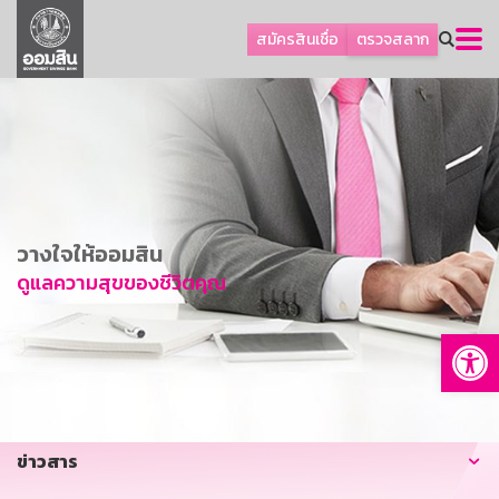
ลูกค้าธุรกิจ
สมัครสินเชื่อ
ตรวจสลาก
ลูกค้าผู้ประกอบรายย่อย
โปรโมชัน
ออมเพื่อสุข
เกี่ยวกับธนาคาร
การพัฒนาที่ยั่งยืน
วางใจให้ออมสิน
ข่าวสาร
ดูแลความสุขของชีวิตคุณ
บริการทางการเงิน
Op
อื่นๆ
ติดต่อเรา
บริการออนไลน์
ข่าวสาร
TH
EN
GSB Society