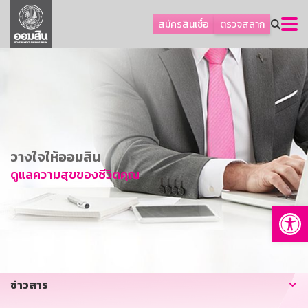
ลูกค้าธุรกิจ
สมัครสินเชื่อ
ตรวจสลาก
ลูกค้าผู้ประกอบรายย่อย
โปรโมชัน
ออมเพื่อสุข
เกี่ยวกับธนาคาร
การพัฒนาที่ยั่งยืน
วางใจให้ออมสิน
ข่าวสาร
ดูแลความสุขของชีวิตคุณ
บริการทางการเงิน
Op
อื่นๆ
ติดต่อเรา
บริการออนไลน์
ข่าวสาร
TH
EN
GSB Society