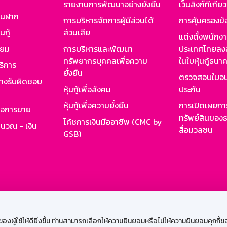
รายงานการพัฒนาอย่างยั่งยืน
เว็บลิงก์ที่เกี่ย
งินฝาก
การบริหารจัดการผู้มีส่วนได้
การคุ้มครองข้
นกู้
ส่วนเสีย
แต่งตั้งพนักง
ียม
การบริหารและพัฒนา
ประเทศไทยลงล
ทรัพยากรบุคคลเพื่อความ
ในใบหุ้นกู้ธน
ริการ
ยั่งยืน
ตรวจสอบใบอน
ย่างรับผิดชอบ
หุ้นกู้เพื่อสังคม
ประกัน
หุ้นกู้เพื่อความยั่งยืน
การเปิดเผยการ
รอการขาย
ทรัพย์สินของธ
โค้ชการเงินมืออาชีพ (CMC by
ำนวณ - เงิน
สื่อมวลชน
GSB)
กงาน
Web HR
GSB Wisdom
M-Search
เข้าสู่ร
ผู้ใช้ให้ดียิ่งขึ้น ท่านสามารถเลือกให้ความยินยอมหรือไม่ให้ความยินยอมคุกกี้ของเ