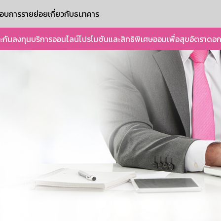
ะกอบการรายย่อย
เกี่ยวกับธนาคาร
ะกัน
ลงทุน
บริการออนไลน์
โปรโมชันและสิทธิพิเศษ
ออมเพื่อสุข
อัตราดอก