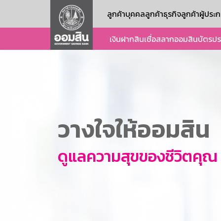
ลูกค้าบุคคล
ลูกค้าธุรกิจ
ลูกค้าผู้ปร
เงินฝาก
สินเชื่อ
สลากออมสิน
บัตร
ปร
วางใจให้ออมสิน
ดูแลความสุขของชีวิตคุณ