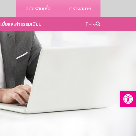
สมัครสินเชื่อ
ตรวจสลาก
เบี้ยและค่าธรรมเนียม
TH
Op