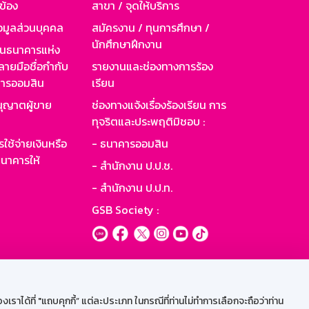
วข้อง
สาขา / จุดให้บริการ
อมูลส่วนบุคคล
สมัครงาน / ทุนการศึกษา /
นักศึกษาฝึกงาน
านธนาคารแห่ง
ายมือชื่อกำกับ
รายงานและช่องทางการร้อง
าคารออมสิน
เรียน
ุญาตผู้ขาย
ช่องทางแจ้งเรื่องร้องเรียน การ
ทุจริตและประพฤติมิชอบ :
ใช้จ่ายเงินหรือ
- ธนาคารออมสิน
นาคารให้
- สำนักงาน ป.ป.ช.
- สำนักงาน ป.ป.ท.
GSB Society :
ะบบเน็ตเมล
ราได้ที่ "แถบคุกกี้” แต่ละประเภท ในกรณีที่ท่านไม่ทำการเลือกจะถือว่าท่าน