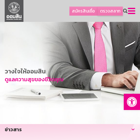
ลูกค้าธุรกิจ
สมัครสินเชื่อ
ตรวจสลาก
ลูกค้าผู้ประกอบรายย่อย
โปรโมชัน
ออมเพื่อสุข
เกี่ยวกับธนาคาร
การพัฒนาที่ยั่งยืน
วางใจให้ออมสิน
ข่าวสาร
ดูแลความสุขของชีวิตคุณ
บริการทางการเงิน
Op
อื่นๆ
ติดต่อเรา
บริการออนไลน์
ข่าวสาร
TH
EN
GSB Society