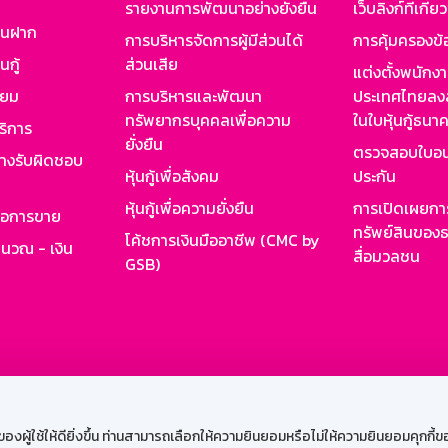
รายงานการพัฒนาอย่างยั่งยืน
เว็บลิงก์ที่เกี่ย
งินฝาก
การบริหารจัดการผู้มีส่วนได้
การคุ้มครองข้
นกู้
ส่วนเสีย
แต่งตั้งพนักง
ียม
การบริหารและพัฒนา
ประเทศไทยลงล
ทรัพยากรบุคคลเพื่อความ
ในใบหุ้นกู้ธน
ริการ
ยั่งยืน
ตรวจสอบใบอน
ย่างรับผิดชอบ
หุ้นกู้เพื่อสังคม
ประกัน
หุ้นกู้เพื่อความยั่งยืน
การเปิดเผยการ
รอการขาย
ทรัพย์สินของธ
โค้ชการเงินมืออาชีพ (CMC by
ำนวณ - เงิน
สื่อมวลชน
GSB)
กงาน
Web HR
GSB Wisdom
M-Search
เข้าสู่ร
ผู้ใช้ให้ดียิ่งขึ้น ท่านสามารถเลือกให้ความยินยอมหรือไม่ให้ความยินยอมคุกกี้ของเ