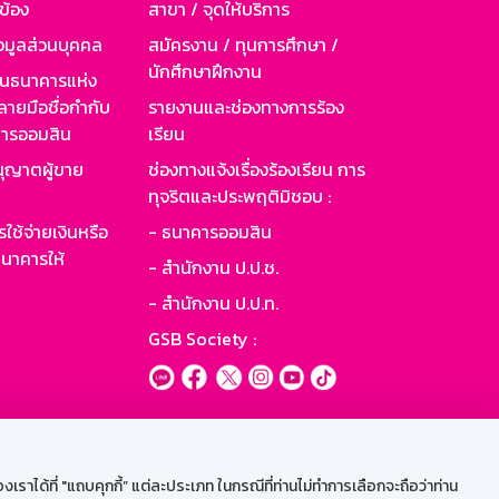
วข้อง
สาขา / จุดให้บริการ
อมูลส่วนบุคคล
สมัครงาน / ทุนการศึกษา /
นักศึกษาฝึกงาน
านธนาคารแห่ง
ายมือชื่อกำกับ
รายงานและช่องทางการร้อง
าคารออมสิน
เรียน
ุญาตผู้ขาย
ช่องทางแจ้งเรื่องร้องเรียน การ
ทุจริตและประพฤติมิชอบ :
ใช้จ่ายเงินหรือ
- ธนาคารออมสิน
นาคารให้
- สำนักงาน ป.ป.ช.
- สำนักงาน ป.ป.ท.
GSB Society :
ะบบเน็ตเมล
ราได้ที่ "แถบคุกกี้” แต่ละประเภท ในกรณีที่ท่านไม่ทำการเลือกจะถือว่าท่าน