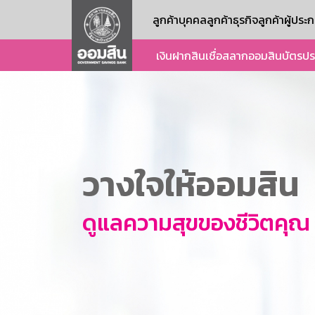
ลูกค้าบุคคล
ลูกค้าธุรกิจ
ลูกค้าผู้ปร
เงินฝาก
สินเชื่อ
สลากออมสิน
บัตร
ปร
วางใจให้ออมสิน
ดูแลความสุขของชีวิตคุณ