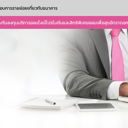
ะกอบการรายย่อย
เกี่ยวกับธนาคาร
ะกัน
ลงทุน
บริการออนไลน์
โปรโมชันและสิทธิพิเศษ
ออมเพื่อสุข
อัตราดอก