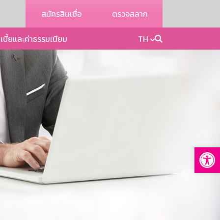
สมัครสินเชื่อ
ตรวจสลาก
เบี้ยและค่าธรรมเนียม
TH
Op