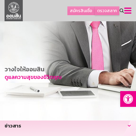
ลูกค้าธุรกิจ
สมัครสินเชื่อ
ตรวจสลาก
ลูกค้าผู้ประกอบรายย่อย
โปรโมชัน
ออมเพื่อสุข
เกี่ยวกับธนาคาร
การพัฒนาที่ยั่งยืน
วางใจให้ออมสิน
ข่าวสาร
ดูแลความสุขของชีวิตคุณ
บริการทางการเงิน
Op
อื่นๆ
ติดต่อเรา
บริการออนไลน์
ข่าวสาร
TH
EN
GSB Society