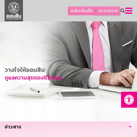
ลูกค้าธุรกิจ
สมัครสินเชื่อ
ตรวจสลาก
ลูกค้าผู้ประกอบรายย่อย
โปรโมชัน
ออมเพื่อสุข
เกี่ยวกับธนาคาร
การพัฒนาที่ยั่งยืน
วางใจให้ออมสิน
ข่าวสาร
ดูแลความสุขของชีวิตคุณ
บริการทางการเงิน
Op
อื่นๆ
ติดต่อเรา
บริการออนไลน์
ข่าวสาร
TH
EN
GSB Society