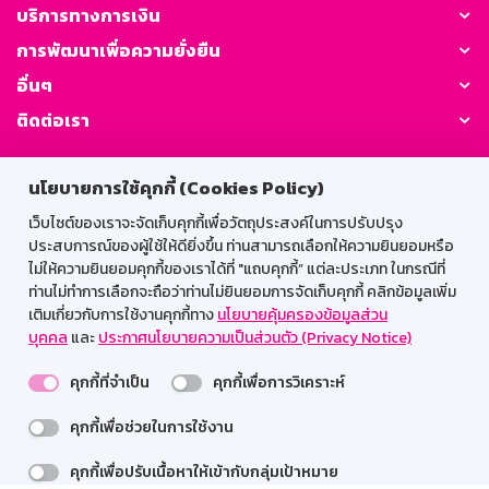
บริการทางการเงิน
การพัฒนาเพื่อความยั่งยืน
อื่นๆ
ติดต่อเรา
GSB Society:
นโยบายการใช้คุกกี้ (Cookies Policy)
เว็บไซต์ของเราจะจัดเก็บคุกกี้เพื่อวัตถุประสงค์ในการปรับปรุง
ประสบการณ์ของผู้ใช้ให้ดียิ่งขึ้น ท่านสามารถเลือกให้ความยินยอมหรือ
สำหรับพนักงาน
ไม่ให้ความยินยอมคุกกี้ของเราได้ที่ "แถบคุกกี้” แต่ละประเภท ในกรณีที่
ท่านไม่ทำการเลือกจะถือว่าท่านไม่ยินยอมการจัดเก็บคุกกี้ คลิกข้อมูลเพิ่ม
Web HR
GSB Wisdom
M-Search
เติมเกี่ยวกับการใช้งานคุกกี้ทาง
นโยบายคุ้มครองข้อมูลส่วน
บุคคล
และ
ประกาศนโยบายความเป็นส่วนตัว (Privacy Notice)
เข้าสู่ระบบเน็ตเมล
คุกกี้ที่จำเป็น
คุกกี้เพื่อการวิเคราะห์
คุกกี้เพื่อช่วยในการใช้งาน
รองรับการใช้งานได้ดีบนเว็บบราวเซอร์
คุกกี้เพื่อปรับเนื้อหาให้เข้ากับกลุ่มเป้าหมาย