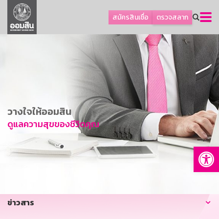
ลูกค้าธุรกิจ
สมัครสินเชื่อ
ตรวจสลาก
ลูกค้าผู้ประกอบรายย่อย
โปรโมชัน
ออมเพื่อสุข
เกี่ยวกับธนาคาร
การพัฒนาที่ยั่งยืน
วางใจให้ออมสิน
ข่าวสาร
ดูแลความสุขของชีวิตคุณ
บริการทางการเงิน
Op
อื่นๆ
ติดต่อเรา
บริการออนไลน์
ข่าวสาร
TH
EN
GSB Society