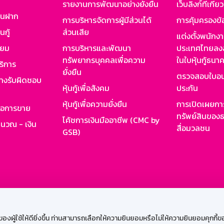
รายงานการพัฒนาอย่างยั่งยืน
เว็บลิงก์ที่เกี่ย
งินฝาก
การบริหารจัดการผู้มีส่วนได้
การคุ้มครองข้
นกู้
ส่วนเสีย
แต่งตั้งพนักง
ียม
การบริหารและพัฒนา
ประเทศไทยลงล
ทรัพยากรบุคคลเพื่อความ
ในใบหุ้นกู้ธน
ริการ
ยั่งยืน
ตรวจสอบใบอน
ย่างรับผิดชอบ
หุ้นกู้เพื่อสังคม
ประกัน
หุ้นกู้เพื่อความยั่งยืน
การเปิดเผยการ
รอการขาย
ทรัพย์สินของธ
โค้ชการเงินมืออาชีพ (CMC by
ำนวณ - เงิน
สื่อมวลชน
GSB)
กงาน
Web HR
GSB Wisdom
M-Search
เข้าสู่ร
ผู้ใช้ให้ดียิ่งขึ้น ท่านสามารถเลือกให้ความยินยอมหรือไม่ให้ความยินยอมคุกกี้ของเ