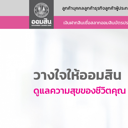
ลูกค้าบุคคล
ลูกค้าธุรกิจ
ลูกค้าผู้ปร
เงินฝาก
สินเชื่อ
สลากออมสิน
บัตร
ปร
วางใจให้ออมสิน
ดูแลความสุขของชีวิตคุณ