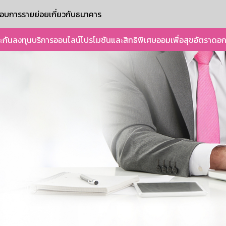
ะกอบการรายย่อย
เกี่ยวกับธนาคาร
ะกัน
ลงทุน
บริการออนไลน์
โปรโมชันและสิทธิพิเศษ
ออมเพื่อสุข
อัตราดอก