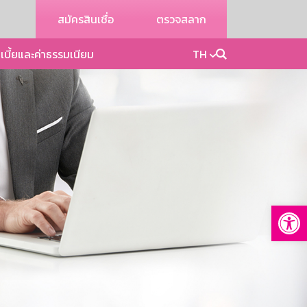
สมัครสินเชื่อ
ตรวจสลาก
เบี้ยและค่าธรรมเนียม
TH
Op