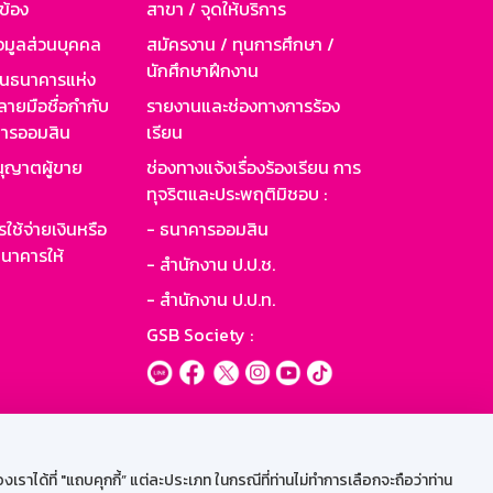
วข้อง
สาขา / จุดให้บริการ
อมูลส่วนบุคคล
สมัครงาน / ทุนการศึกษา /
นักศึกษาฝึกงาน
านธนาคารแห่ง
ายมือชื่อกำกับ
รายงานและช่องทางการร้อง
าคารออมสิน
เรียน
ุญาตผู้ขาย
ช่องทางแจ้งเรื่องร้องเรียน การ
ทุจริตและประพฤติมิชอบ :
ใช้จ่ายเงินหรือ
- ธนาคารออมสิน
นาคารให้
- สำนักงาน ป.ป.ช.
- สำนักงาน ป.ป.ท.
GSB Society :
ะบบเน็ตเมล
ราได้ที่ "แถบคุกกี้” แต่ละประเภท ในกรณีที่ท่านไม่ทำการเลือกจะถือว่าท่าน