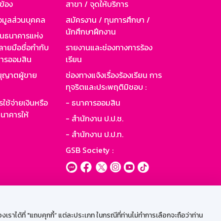
วข้อง
สาขา / จุดให้บริการ
อมูลส่วนบุคคล
สมัครงาน / ทุนการศึกษา /
นักศึกษาฝึกงาน
านธนาคารแห่ง
ายมือชื่อกำกับ
รายงานและช่องทางการร้อง
าคารออมสิน
เรียน
ุญาตผู้ขาย
ช่องทางแจ้งเรื่องร้องเรียน การ
ทุจริตและประพฤติมิชอบ :
ใช้จ่ายเงินหรือ
- ธนาคารออมสิน
นาคารให้
- สำนักงาน ป.ป.ช.
- สำนักงาน ป.ป.ท.
GSB Society :
ะบบเน็ตเมล
ราได้ที่ "แถบคุกกี้” แต่ละประเภท ในกรณีที่ท่านไม่ทำการเลือกจะถือว่าท่าน