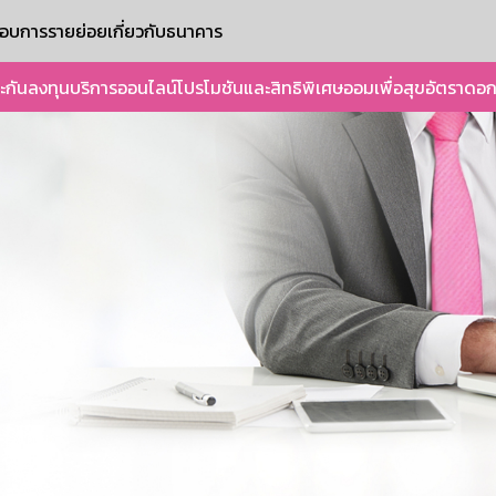
ะกอบการรายย่อย
เกี่ยวกับธนาคาร
ะกัน
ลงทุน
บริการออนไลน์
โปรโมชันและสิทธิพิเศษ
ออมเพื่อสุข
อัตราดอก