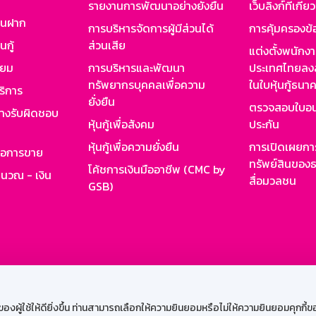
รายงานการพัฒนาอย่างยั่งยืน
เว็บลิงก์ที่เกี่ย
งินฝาก
การบริหารจัดการผู้มีส่วนได้
การคุ้มครองข้
นกู้
ส่วนเสีย
แต่งตั้งพนักง
ียม
การบริหารและพัฒนา
ประเทศไทยลงล
ทรัพยากรบุคคลเพื่อความ
ในใบหุ้นกู้ธน
ริการ
ยั่งยืน
ตรวจสอบใบอน
ย่างรับผิดชอบ
หุ้นกู้เพื่อสังคม
ประกัน
หุ้นกู้เพื่อความยั่งยืน
การเปิดเผยการ
รอการขาย
ทรัพย์สินของธ
โค้ชการเงินมืออาชีพ (CMC by
ำนวณ - เงิน
สื่อมวลชน
GSB)
กงาน
Web HR
GSB Wisdom
M-Search
เข้าสู่ร
ผู้ใช้ให้ดียิ่งขึ้น ท่านสามารถเลือกให้ความยินยอมหรือไม่ให้ความยินยอมคุกกี้ของเ