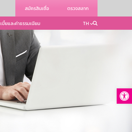
สมัครสินเชื่อ
ตรวจสลาก
เบี้ยและค่าธรรมเนียม
TH
Op