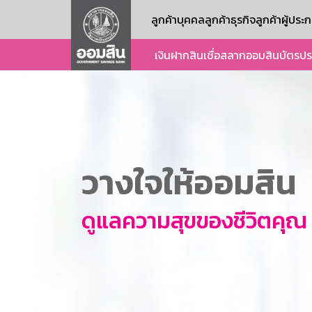
ลูกค้าบุคคล
ลูกค้าธุรกิจ
ลูกค้าผู้ปร
เงินฝาก
สินเชื่อ
สลากออมสิน
บัตร
ปร
วางใจให้ออมสิน
ดูแลความสุขของชีวิตคุณ