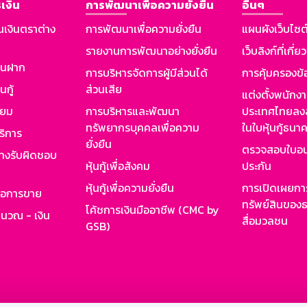
เงิน
การพัฒนาเพื่อความยั่งยืน
อื่นๆ
นเงินตราต่าง
การพัฒนาเพื่อความยั่งยืน
แผนผังเว็บไซต
รายงานการพัฒนาอย่างยั่งยืน
เว็บลิงก์ที่เกี่ย
งินฝาก
การบริหารจัดการผู้มีส่วนได้
การคุ้มครองข้
นกู้
ส่วนเสีย
แต่งตั้งพนักง
ียม
การบริหารและพัฒนา
ประเทศไทยลงล
ทรัพยากรบุคคลเพื่อความ
ในใบหุ้นกู้ธน
ริการ
ยั่งยืน
ตรวจสอบใบอน
ย่างรับผิดชอบ
หุ้นกู้เพื่อสังคม
ประกัน
หุ้นกู้เพื่อความยั่งยืน
การเปิดเผยการ
รอการขาย
ทรัพย์สินของธ
โค้ชการเงินมืออาชีพ (CMC by
ำนวณ - เงิน
สื่อมวลชน
GSB)