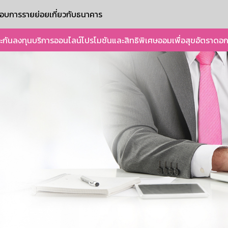
ะกอบการรายย่อย
เกี่ยวกับธนาคาร
ะกัน
ลงทุน
บริการออนไลน์
โปรโมชันและสิทธิพิเศษ
ออมเพื่อสุข
อัตราดอก