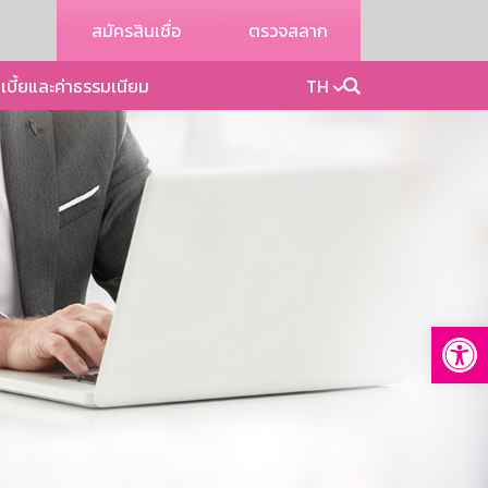
สมัครสินเชื่อ
ตรวจสลาก
เบี้ยและค่าธรรมเนียม
TH
Op