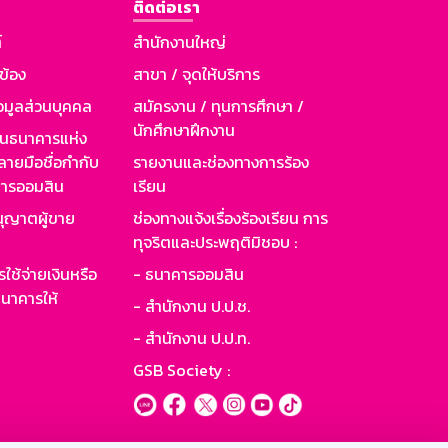
ติดต่อเรา
์
สำนักงานใหญ่
วข้อง
สาขา / จุดให้บริการ
อมูลส่วนบุคคล
สมัครงาน / ทุนการศึกษา /
นักศึกษาฝึกงาน
านธนาคารแห่ง
ายมือชื่อกำกับ
รายงานและช่องทางการร้อง
าคารออมสิน
เรียน
ุญาตผู้ขาย
ช่องทางแจ้งเรื่องร้องเรียน การ
ทุจริตและประพฤติมิชอบ :
ใช้จ่ายเงินหรือ
- ธนาคารออมสิน
นาคารให้
- สำนักงาน ป.ป.ช.
- สำนักงาน ป.ป.ท.
GSB Society :