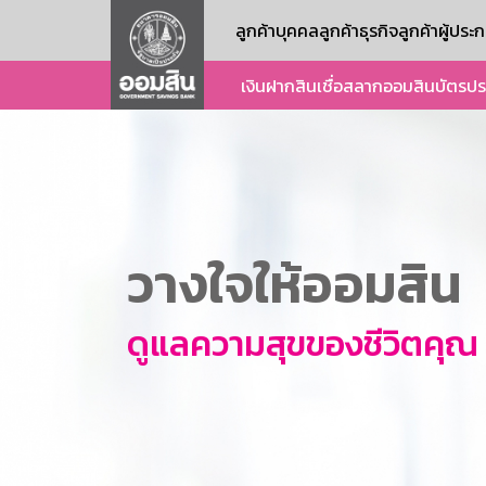
ลูกค้าบุคคล
ลูกค้าธุรกิจ
ลูกค้าผู้ปร
เงินฝาก
สินเชื่อ
สลากออมสิน
บัตร
ปร
วางใจให้ออมสิน
ดูแลความสุขของชีวิตคุณ