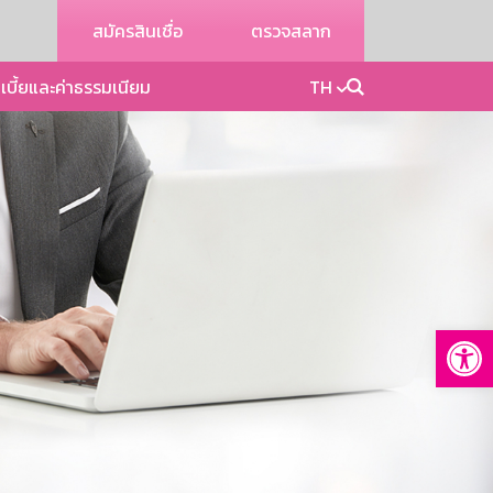
สมัครสินเชื่อ
ตรวจสลาก
เบี้ยและค่าธรรมเนียม
TH
Op