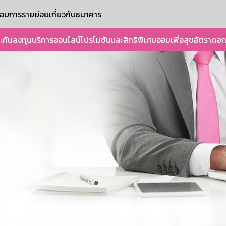
ะกอบการรายย่อย
เกี่ยวกับธนาคาร
ะกัน
ลงทุน
บริการออนไลน์
โปรโมชันและสิทธิพิเศษ
ออมเพื่อสุข
อัตราดอก