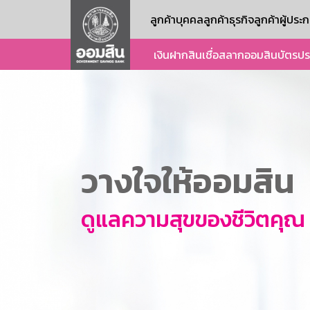
ลูกค้าบุคคล
ลูกค้าธุรกิจ
ลูกค้าผู้ปร
เงินฝาก
สินเชื่อ
สลากออมสิน
บัตร
ปร
วางใจให้ออมสิน
ดูแลความสุขของชีวิตคุณ