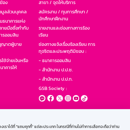
วข้อง
สาขา / จุดให้บริการ
อมูลส่วนบุคคล
สมัครงาน / ทุนการศึกษา /
นักศึกษาฝึกงาน
านธนาคารแห่ง
ายมือชื่อกำกับ
รายงานและช่องทางการร้อง
าคารออมสิน
เรียน
ุญาตผู้ขาย
ช่องทางแจ้งเรื่องร้องเรียน การ
ทุจริตและประพฤติมิชอบ :
ใช้จ่ายเงินหรือ
- ธนาคารออมสิน
นาคารให้
- สำนักงาน ป.ป.ช.
- สำนักงาน ป.ป.ท.
GSB Society :
ะบบเน็ตเมล
ราได้ที่ "แถบคุกกี้” แต่ละประเภท ในกรณีที่ท่านไม่ทำการเลือกจะถือว่าท่าน