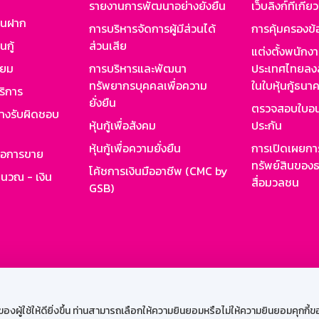
รายงานการพัฒนาอย่างยั่งยืน
เว็บลิงก์ที่เกี่ย
งินฝาก
การบริหารจัดการผู้มีส่วนได้
การคุ้มครองข้
นกู้
ส่วนเสีย
แต่งตั้งพนักง
ียม
การบริหารและพัฒนา
ประเทศไทยลงล
ทรัพยากรบุคคลเพื่อความ
ในใบหุ้นกู้ธน
ริการ
ยั่งยืน
ตรวจสอบใบอน
ย่างรับผิดชอบ
หุ้นกู้เพื่อสังคม
ประกัน
หุ้นกู้เพื่อความยั่งยืน
การเปิดเผยการ
รอการขาย
ทรัพย์สินของธ
โค้ชการเงินมืออาชีพ (CMC by
ำนวณ - เงิน
สื่อมวลชน
GSB)
กงาน
Web HR
GSB Wisdom
M-Search
เข้าสู่ร
ผู้ใช้ให้ดียิ่งขึ้น ท่านสามารถเลือกให้ความยินยอมหรือไม่ให้ความยินยอมคุกกี้ของเ