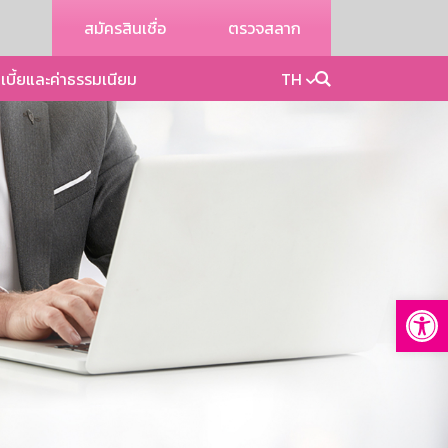
สมัครสินเชื่อ
ตรวจสลาก
เบี้ยและค่าธรรมเนียม
TH
Op