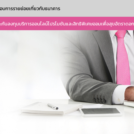
ะกอบการรายย่อย
เกี่ยวกับธนาคาร
ะกัน
ลงทุน
บริการออนไลน์
โปรโมชันและสิทธิพิเศษ
ออมเพื่อสุข
อัตราดอก