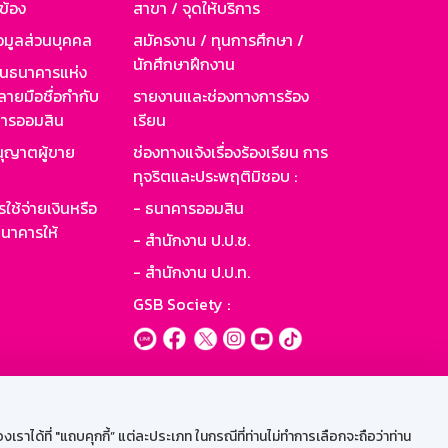
วข้อง
สาขา / จุดให้บริการ
อมูลส่วนบุคคล
สมัครงาน / ทุนการศึกษา /
นักศึกษาฝึกงาน
านธนาคารแห่ง
ายมือชื่อกำกับ
รายงานและช่องทางการร้อง
าคารออมสิน
เรียน
ุญาตผู้ขาย
ช่องทางแจ้งเรื่องร้องเรียน การ
ทุจริตและประพฤติมิชอบ :
ใช้จ่ายเงินหรือ
- ธนาคารออมสิน
นาคารให้
- สำนักงาน ป.ป.ช.
- สำนักงาน ป.ป.ท.
GSB Society :
ะบบเน็ตเมล
ราได้ที่ "แถบคุกกี้” แต่ละประเภท ในกรณีที่ท่านไม่ทำการเลือกจะถือว่าท่าน