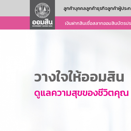
ลูกค้าบุคคล
ลูกค้าธุรกิจ
ลูกค้าผู้ปร
เงินฝาก
สินเชื่อ
สลากออมสิน
บัตร
ปร
วางใจให้ออมสิน
ดูแลความสุขของชีวิตคุณ