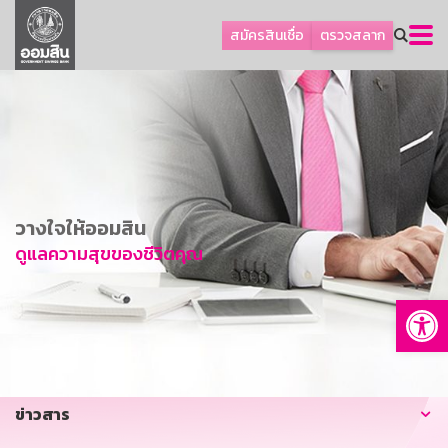
ลูกค้าธุรกิจ
สมัครสินเชื่อ
ตรวจสลาก
ลูกค้าผู้ประกอบรายย่อย
โปรโมชัน
ออมเพื่อสุข
เกี่ยวกับธนาคาร
การพัฒนาที่ยั่งยืน
วางใจให้ออมสิน
ข่าวสาร
ดูแลความสุขของชีวิตคุณ
บริการทางการเงิน
Op
อื่นๆ
ติดต่อเรา
บริการออนไลน์
ข่าวสาร
TH
EN
GSB Society