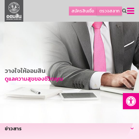
ลูกค้าธุรกิจ
สมัครสินเชื่อ
ตรวจสลาก
ลูกค้าผู้ประกอบรายย่อย
โปรโมชัน
ออมเพื่อสุข
เกี่ยวกับธนาคาร
การพัฒนาที่ยั่งยืน
วางใจให้ออมสิน
ข่าวสาร
ดูแลความสุขของชีวิตคุณ
บริการทางการเงิน
Op
อื่นๆ
ติดต่อเรา
บริการออนไลน์
ข่าวสาร
TH
EN
GSB Society