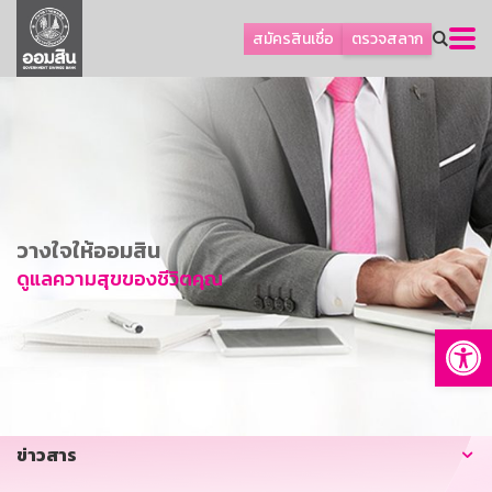
ลูกค้าธุรกิจ
สมัครสินเชื่อ
ตรวจสลาก
ลูกค้าผู้ประกอบรายย่อย
โปรโมชัน
ออมเพื่อสุข
เกี่ยวกับธนาคาร
การพัฒนาที่ยั่งยืน
วางใจให้ออมสิน
ข่าวสาร
ดูแลความสุขของชีวิตคุณ
บริการทางการเงิน
Op
อื่นๆ
ติดต่อเรา
บริการออนไลน์
ข่าวสาร
TH
EN
GSB Society