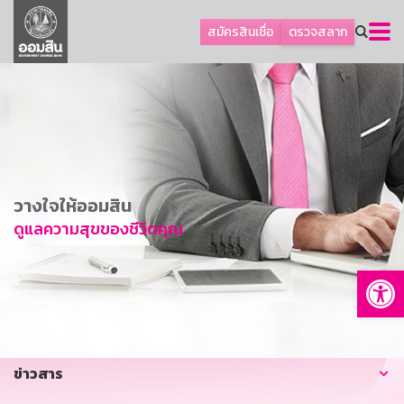
ลูกค้าธุรกิจ
สมัครสินเชื่อ
ตรวจสลาก
ลูกค้าผู้ประกอบรายย่อย
โปรโมชัน
ออมเพื่อสุข
เกี่ยวกับธนาคาร
การพัฒนาที่ยั่งยืน
วางใจให้ออมสิน
ข่าวสาร
ดูแลความสุขของชีวิตคุณ
บริการทางการเงิน
Op
อื่นๆ
ติดต่อเรา
บริการออนไลน์
ข่าวสาร
TH
EN
GSB Society