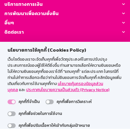
บริการทางการเงิน
การพัฒนาเพื่อความยั่งยืน
อื่นๆ
ติดต่อเรา
GSB Society:
นโยบายการใช้คุกกี้ (Cookies Policy)
เว็บไซต์ของเราจะจัดเก็บคุกกี้เพื่อวัตถุประสงค์ในการปรับปรุง
ประสบการณ์ของผู้ใช้ให้ดียิ่งขึ้น ท่านสามารถเลือกให้ความยินยอมหรือ
สำหรับพนักงาน
ไม่ให้ความยินยอมคุกกี้ของเราได้ที่ "แถบคุกกี้” แต่ละประเภท ในกรณีที่
ท่านไม่ทำการเลือกจะถือว่าท่านไม่ยินยอมการจัดเก็บคุกกี้ คลิกข้อมูลเพิ่ม
Web HR
GSB Wisdom
M-Search
เติมเกี่ยวกับการใช้งานคุกกี้ทาง
นโยบายคุ้มครองข้อมูลส่วน
บุคคล
และ
ประกาศนโยบายความเป็นส่วนตัว (Privacy Notice)
เข้าสู่ระบบเน็ตเมล
คุกกี้ที่จำเป็น
คุกกี้เพื่อการวิเคราะห์
คุกกี้เพื่อช่วยในการใช้งาน
รองรับการใช้งานได้ดีบนเว็บบราวเซอร์
คุกกี้เพื่อปรับเนื้อหาให้เข้ากับกลุ่มเป้าหมาย