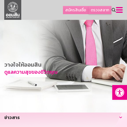
ลูกค้าธุรกิจ
สมัครสินเชื่อ
ตรวจสลาก
ลูกค้าผู้ประกอบรายย่อย
โปรโมชัน
ออมเพื่อสุข
เกี่ยวกับธนาคาร
การพัฒนาที่ยั่งยืน
วางใจให้ออมสิน
ข่าวสาร
ดูแลความสุขของชีวิตคุณ
บริการทางการเงิน
Op
อื่นๆ
ติดต่อเรา
บริการออนไลน์
ข่าวสาร
TH
EN
GSB Society