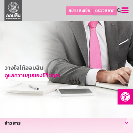
ลูกค้าธุรกิจ
สมัครสินเชื่อ
ตรวจสลาก
ลูกค้าผู้ประกอบรายย่อย
โปรโมชัน
ออมเพื่อสุข
เกี่ยวกับธนาคาร
การพัฒนาที่ยั่งยืน
วางใจให้ออมสิน
ข่าวสาร
ดูแลความสุขของชีวิตคุณ
บริการทางการเงิน
Op
อื่นๆ
ติดต่อเรา
บริการออนไลน์
ข่าวสาร
TH
EN
GSB Society