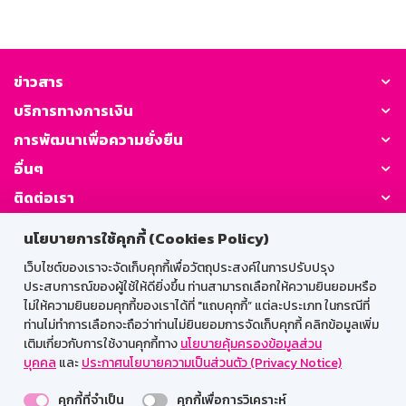
ข่าวสาร
บริการทางการเงิน
การพัฒนาเพื่อความยั่งยืน
อื่นๆ
ติดต่อเรา
นโยบายการใช้คุกกี้ (Cookies Policy)
GSB Society:
เว็บไซต์ของเราจะจัดเก็บคุกกี้เพื่อวัตถุประสงค์ในการปรับปรุง
ประสบการณ์ของผู้ใช้ให้ดียิ่งขึ้น ท่านสามารถเลือกให้ความยินยอมหรือ
ไม่ให้ความยินยอมคุกกี้ของเราได้ที่ "แถบคุกกี้” แต่ละประเภท ในกรณีที่
สำหรับพนักงาน
ท่านไม่ทำการเลือกจะถือว่าท่านไม่ยินยอมการจัดเก็บคุกกี้ คลิกข้อมูลเพิ่ม
เติมเกี่ยวกับการใช้งานคุกกี้ทาง
นโยบายคุ้มครองข้อมูลส่วน
Web HR
GSB Wisdom
M-Search
บุคคล
และ
ประกาศนโยบายความเป็นส่วนตัว (Privacy Notice)
เข้าสู่ระบบเน็ตเมล
คุกกี้ที่จำเป็น
คุกกี้เพื่อการวิเคราะห์