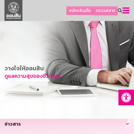
ลูกค้าธุรกิจ
สมัครสินเชื่อ
ตรวจสลาก
ลูกค้าผู้ประกอบรายย่อย
โปรโมชัน
ออมเพื่อสุข
เกี่ยวกับธนาคาร
การพัฒนาที่ยั่งยืน
วางใจให้ออมสิน
ข่าวสาร
ดูแลความสุขของชีวิตคุณ
บริการทางการเงิน
Op
อื่นๆ
ติดต่อเรา
บริการออนไลน์
ข่าวสาร
TH
EN
GSB Society