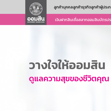
ลูกค้าบุคคล
ลูกค้าธุรกิจ
ลูกค้าผู้ปร
เงินฝาก
สินเชื่อ
สลากออมสิน
บัตร
ปร
วางใจให้ออมสิน
ดูแลความสุขของชีวิตคุณ