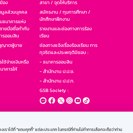
วข้อง
สาขา / จุดให้บริการ
อมูลส่วนบุคคล
สมัครงาน / ทุนการศึกษา /
นักศึกษาฝึกงาน
านธนาคารแห่ง
ายมือชื่อกำกับ
รายงานและช่องทางการร้อง
าคารออมสิน
เรียน
ุญาตผู้ขาย
ช่องทางแจ้งเรื่องร้องเรียน การ
ทุจริตและประพฤติมิชอบ :
ใช้จ่ายเงินหรือ
- ธนาคารออมสิน
นาคารให้
- สำนักงาน ป.ป.ช.
- สำนักงาน ป.ป.ท.
GSB Society :
ะบบเน็ตเมล
ราได้ที่ "แถบคุกกี้” แต่ละประเภท ในกรณีที่ท่านไม่ทำการเลือกจะถือว่าท่าน