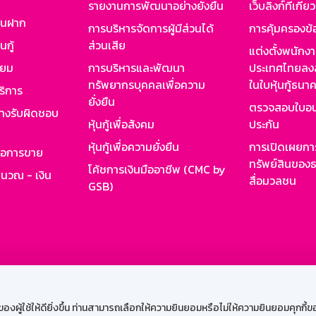
รายงานการพัฒนาอย่างยั่งยืน
เว็บลิงก์ที่เกี่ย
งินฝาก
การบริหารจัดการผู้มีส่วนได้
การคุ้มครองข้
นกู้
ส่วนเสีย
แต่งตั้งพนักง
ียม
การบริหารและพัฒนา
ประเทศไทยลงล
ทรัพยากรบุคคลเพื่อความ
ในใบหุ้นกู้ธน
ริการ
ยั่งยืน
ตรวจสอบใบอน
ย่างรับผิดชอบ
หุ้นกู้เพื่อสังคม
ประกัน
หุ้นกู้เพื่อความยั่งยืน
การเปิดเผยการ
รอการขาย
ทรัพย์สินของธ
โค้ชการเงินมืออาชีพ (CMC by
ำนวณ - เงิน
สื่อมวลชน
GSB)
กงาน
Web HR
GSB Wisdom
M-Search
เข้าสู่ร
ผู้ใช้ให้ดียิ่งขึ้น ท่านสามารถเลือกให้ความยินยอมหรือไม่ให้ความยินยอมคุกกี้ของเ