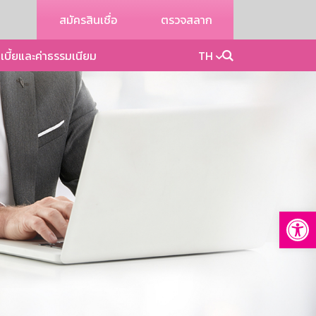
สมัครสินเชื่อ
ตรวจสลาก
เบี้ยและค่าธรรมเนียม
TH
Op