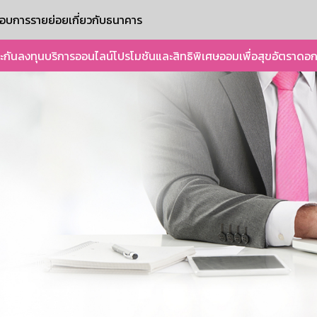
ะกอบการรายย่อย
เกี่ยวกับธนาคาร
ะกัน
ลงทุน
บริการออนไลน์
โปรโมชันและสิทธิพิเศษ
ออมเพื่อสุข
อัตราดอก