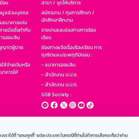
วข้อง
สาขา / จุดให้บริการ
อมูลส่วนบุคคล
สมัครงาน / ทุนการศึกษา /
นักศึกษาฝึกงาน
านธนาคารแห่ง
ายมือชื่อกำกับ
รายงานและช่องทางการร้อง
าคารออมสิน
เรียน
ุญาตผู้ขาย
ช่องทางแจ้งเรื่องร้องเรียน การ
ทุจริตและประพฤติมิชอบ :
ใช้จ่ายเงินหรือ
- ธนาคารออมสิน
นาคารให้
- สำนักงาน ป.ป.ช.
- สำนักงาน ป.ป.ท.
GSB Society :
ะบบเน็ตเมล
ราได้ที่ "แถบคุกกี้” แต่ละประเภท ในกรณีที่ท่านไม่ทำการเลือกจะถือว่าท่าน