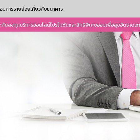
ะกอบการรายย่อย
เกี่ยวกับธนาคาร
ะกัน
ลงทุน
บริการออนไลน์
โปรโมชันและสิทธิพิเศษ
ออมเพื่อสุข
อัตราดอก