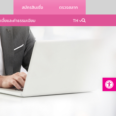
สมัครสินเชื่อ
ตรวจสลาก
เบี้ยและค่าธรรมเนียม
TH
Op