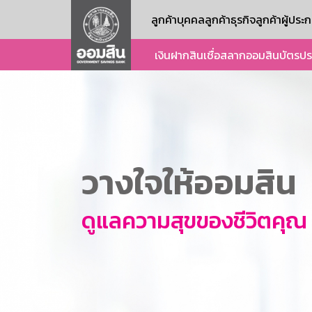
ลูกค้าบุคคล
ลูกค้าธุรกิจ
ลูกค้าผู้ปร
เงินฝาก
สินเชื่อ
สลากออมสิน
บัตร
ปร
วางใจให้ออมสิน
ดูแลความสุขของชีวิตคุณ