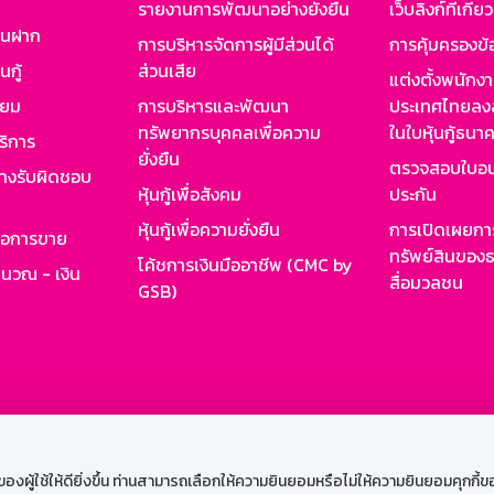
รายงานการพัฒนาอย่างยั่งยืน
เว็บลิงก์ที่เกี่ย
งินฝาก
การบริหารจัดการผู้มีส่วนได้
การคุ้มครองข้
นกู้
ส่วนเสีย
แต่งตั้งพนักง
ียม
การบริหารและพัฒนา
ประเทศไทยลงล
ทรัพยากรบุคคลเพื่อความ
ในใบหุ้นกู้ธน
ริการ
ยั่งยืน
ตรวจสอบใบอน
ย่างรับผิดชอบ
หุ้นกู้เพื่อสังคม
ประกัน
หุ้นกู้เพื่อความยั่งยืน
การเปิดเผยการ
รอการขาย
ทรัพย์สินของธ
โค้ชการเงินมืออาชีพ (CMC by
ำนวณ - เงิน
สื่อมวลชน
GSB)
กงาน
Web HR
GSB Wisdom
M-Search
เข้าสู่ร
ผู้ใช้ให้ดียิ่งขึ้น ท่านสามารถเลือกให้ความยินยอมหรือไม่ให้ความยินยอมคุกกี้ของเ