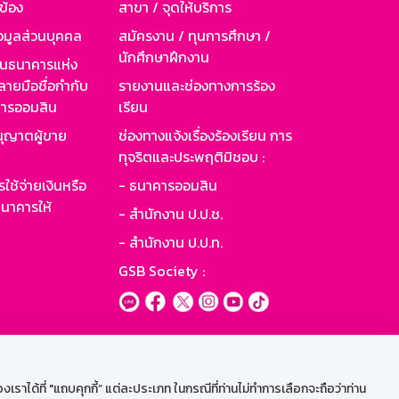
วข้อง
สาขา / จุดให้บริการ
อมูลส่วนบุคคล
สมัครงาน / ทุนการศึกษา /
นักศึกษาฝึกงาน
านธนาคารแห่ง
ายมือชื่อกำกับ
รายงานและช่องทางการร้อง
าคารออมสิน
เรียน
ุญาตผู้ขาย
ช่องทางแจ้งเรื่องร้องเรียน การ
ทุจริตและประพฤติมิชอบ :
ใช้จ่ายเงินหรือ
- ธนาคารออมสิน
นาคารให้
- สำนักงาน ป.ป.ช.
- สำนักงาน ป.ป.ท.
GSB Society :
ะบบเน็ตเมล
ราได้ที่ "แถบคุกกี้” แต่ละประเภท ในกรณีที่ท่านไม่ทำการเลือกจะถือว่าท่าน