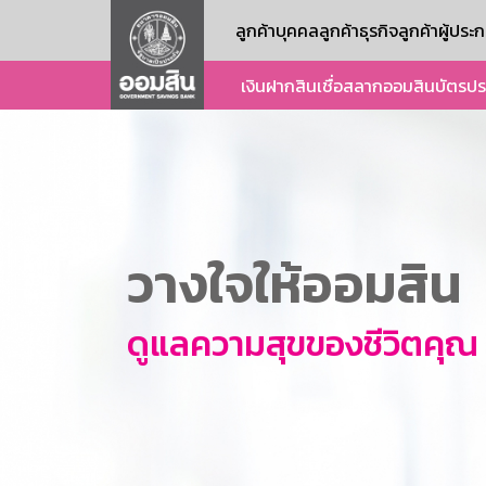
ลูกค้าบุคคล
ลูกค้าธุรกิจ
ลูกค้าผู้ปร
เงินฝาก
สินเชื่อ
สลากออมสิน
บัตร
ปร
วางใจให้ออมสิน
ดูแลความสุขของชีวิตคุณ