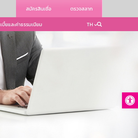
สมัครสินเชื่อ
ตรวจสลาก
เบี้ยและค่าธรรมเนียม
TH
Op