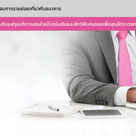
ะกอบการรายย่อย
เกี่ยวกับธนาคาร
ะกัน
ลงทุน
บริการออนไลน์
โปรโมชันและสิทธิพิเศษ
ออมเพื่อสุข
อัตราดอก