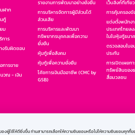
รายงานการพัฒนาอย่างยั่งยืน
เว็บลิงก์ที่เกี่ย
งินฝาก
การบริหารจัดการผู้มีส่วนได้
การคุ้มครองข้
นกู้
ส่วนเสีย
แต่งตั้งพนักง
ียม
การบริหารและพัฒนา
ประเทศไทยลงล
ทรัพยากรบุคคลเพื่อความ
ในใบหุ้นกู้ธน
ริการ
ยั่งยืน
ตรวจสอบใบอน
ย่างรับผิดชอบ
หุ้นกู้เพื่อสังคม
ประกัน
หุ้นกู้เพื่อความยั่งยืน
การเปิดเผยการ
รอการขาย
ทรัพย์สินของธ
โค้ชการเงินมืออาชีพ (CMC by
ำนวณ - เงิน
สื่อมวลชน
GSB)
กงาน
Web HR
GSB Wisdom
M-Search
เข้าสู่ร
ผู้ใช้ให้ดียิ่งขึ้น ท่านสามารถเลือกให้ความยินยอมหรือไม่ให้ความยินยอมคุกกี้ของเ