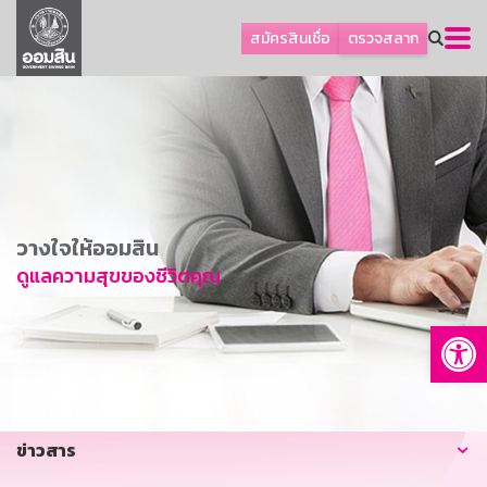
ลูกค้าธุรกิจ
สมัครสินเชื่อ
ตรวจสลาก
ลูกค้าผู้ประกอบรายย่อย
โปรโมชัน
ออมเพื่อสุข
เกี่ยวกับธนาคาร
การพัฒนาที่ยั่งยืน
วางใจให้ออมสิน
ข่าวสาร
ดูแลความสุขของชีวิตคุณ
บริการทางการเงิน
Op
อื่นๆ
ติดต่อเรา
บริการออนไลน์
ข่าวสาร
TH
EN
GSB Society