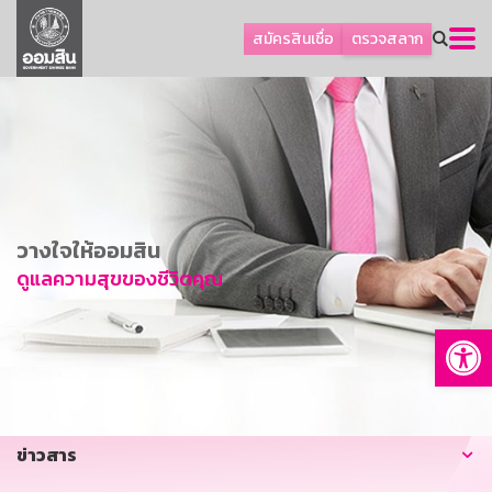
ลูกค้าธุรกิจ
สมัครสินเชื่อ
ตรวจสลาก
ลูกค้าผู้ประกอบรายย่อย
โปรโมชัน
ออมเพื่อสุข
เกี่ยวกับธนาคาร
การพัฒนาที่ยั่งยืน
วางใจให้ออมสิน
ข่าวสาร
ดูแลความสุขของชีวิตคุณ
บริการทางการเงิน
Op
อื่นๆ
ติดต่อเรา
บริการออนไลน์
ข่าวสาร
TH
EN
GSB Society