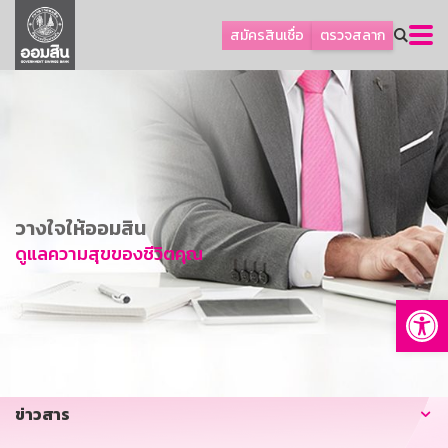
ลูกค้าธุรกิจ
สมัครสินเชื่อ
ตรวจสลาก
ลูกค้าผู้ประกอบรายย่อย
โปรโมชัน
ออมเพื่อสุข
เกี่ยวกับธนาคาร
การพัฒนาที่ยั่งยืน
วางใจให้ออมสิน
ข่าวสาร
ดูแลความสุขของชีวิตคุณ
บริการทางการเงิน
Op
อื่นๆ
ติดต่อเรา
บริการออนไลน์
ข่าวสาร
TH
EN
GSB Society