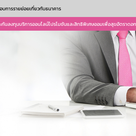
ะกอบการรายย่อย
เกี่ยวกับธนาคาร
ะกัน
ลงทุน
บริการออนไลน์
โปรโมชันและสิทธิพิเศษ
ออมเพื่อสุข
อัตราดอก