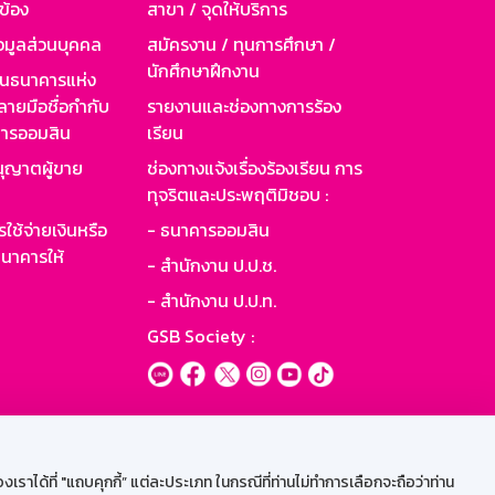
วข้อง
สาขา / จุดให้บริการ
อมูลส่วนบุคคล
สมัครงาน / ทุนการศึกษา /
นักศึกษาฝึกงาน
านธนาคารแห่ง
ายมือชื่อกำกับ
รายงานและช่องทางการร้อง
าคารออมสิน
เรียน
ุญาตผู้ขาย
ช่องทางแจ้งเรื่องร้องเรียน การ
ทุจริตและประพฤติมิชอบ :
ใช้จ่ายเงินหรือ
- ธนาคารออมสิน
นาคารให้
- สำนักงาน ป.ป.ช.
- สำนักงาน ป.ป.ท.
GSB Society :
ะบบเน็ตเมล
ราได้ที่ "แถบคุกกี้” แต่ละประเภท ในกรณีที่ท่านไม่ทำการเลือกจะถือว่าท่าน