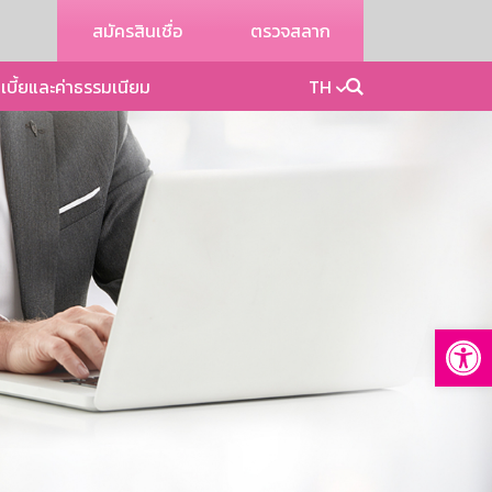
สมัครสินเชื่อ
ตรวจสลาก
เบี้ยและค่าธรรมเนียม
TH
Op