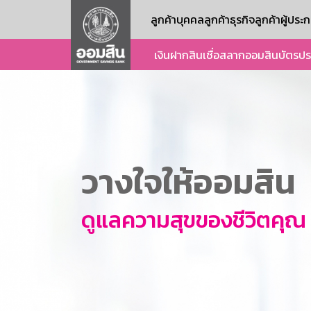
ลูกค้าบุคคล
ลูกค้าธุรกิจ
ลูกค้าผู้ปร
เงินฝาก
สินเชื่อ
สลากออมสิน
บัตร
ปร
วางใจให้ออมสิน
ดูแลความสุขของชีวิตคุณ