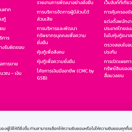
รายงานการพัฒนาอย่างยั่งยืน
เว็บลิงก์ที่เกี่ย
งินฝาก
การบริหารจัดการผู้มีส่วนได้
การคุ้มครองข้
นกู้
ส่วนเสีย
แต่งตั้งพนักง
ียม
การบริหารและพัฒนา
ประเทศไทยลงล
ทรัพยากรบุคคลเพื่อความ
ในใบหุ้นกู้ธน
ริการ
ยั่งยืน
ตรวจสอบใบอน
ย่างรับผิดชอบ
หุ้นกู้เพื่อสังคม
ประกัน
หุ้นกู้เพื่อความยั่งยืน
การเปิดเผยการ
รอการขาย
ทรัพย์สินของธ
โค้ชการเงินมืออาชีพ (CMC by
ำนวณ - เงิน
สื่อมวลชน
GSB)
กงาน
Web HR
GSB Wisdom
M-Search
เข้าสู่ร
ผู้ใช้ให้ดียิ่งขึ้น ท่านสามารถเลือกให้ความยินยอมหรือไม่ให้ความยินยอมคุกกี้ของเ