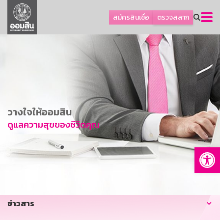
ลูกค้าธุรกิจ
สมัครสินเชื่อ
ตรวจสลาก
ลูกค้าผู้ประกอบรายย่อย
โปรโมชัน
ออมเพื่อสุข
เกี่ยวกับธนาคาร
การพัฒนาที่ยั่งยืน
วางใจให้ออมสิน
ข่าวสาร
ดูแลความสุขของชีวิตคุณ
บริการทางการเงิน
Op
อื่นๆ
ติดต่อเรา
บริการออนไลน์
ข่าวสาร
TH
EN
GSB Society