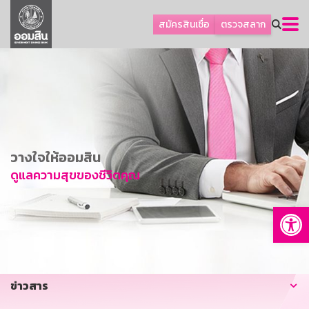
ลูกค้าธุรกิจ
สมัครสินเชื่อ
ตรวจสลาก
ลูกค้าผู้ประกอบรายย่อย
โปรโมชัน
ออมเพื่อสุข
เกี่ยวกับธนาคาร
การพัฒนาที่ยั่งยืน
วางใจให้ออมสิน
ข่าวสาร
ดูแลความสุขของชีวิตคุณ
บริการทางการเงิน
Op
อื่นๆ
ติดต่อเรา
บริการออนไลน์
ข่าวสาร
TH
EN
GSB Society