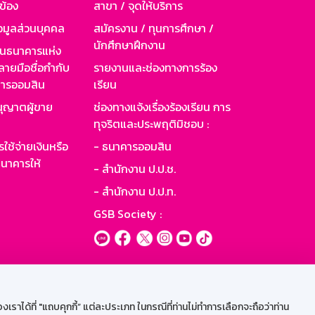
วข้อง
สาขา / จุดให้บริการ
อมูลส่วนบุคคล
สมัครงาน / ทุนการศึกษา /
นักศึกษาฝึกงาน
านธนาคารแห่ง
ายมือชื่อกำกับ
รายงานและช่องทางการร้อง
าคารออมสิน
เรียน
ุญาตผู้ขาย
ช่องทางแจ้งเรื่องร้องเรียน การ
ทุจริตและประพฤติมิชอบ :
ใช้จ่ายเงินหรือ
- ธนาคารออมสิน
นาคารให้
- สำนักงาน ป.ป.ช.
- สำนักงาน ป.ป.ท.
GSB Society :
ะบบเน็ตเมล
ราได้ที่ "แถบคุกกี้” แต่ละประเภท ในกรณีที่ท่านไม่ทำการเลือกจะถือว่าท่าน