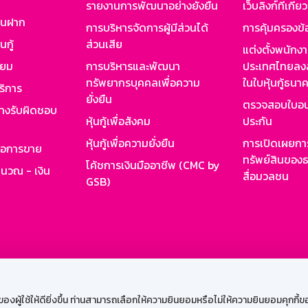
รายงานการพัฒนาอย่างยั่งยืน
เว็บลิงก์ที่เกี่ย
งินฝาก
การบริหารจัดการผู้มีส่วนได้
การคุ้มครองข้
นกู้
ส่วนเสีย
แต่งตั้งพนักง
ียม
การบริหารและพัฒนา
ประเทศไทยลงล
ทรัพยากรบุคคลเพื่อความ
ในใบหุ้นกู้ธน
ริการ
ยั่งยืน
ตรวจสอบใบอน
ย่างรับผิดชอบ
หุ้นกู้เพื่อสังคม
ประกัน
หุ้นกู้เพื่อความยั่งยืน
การเปิดเผยการ
รอการขาย
ทรัพย์สินของธ
โค้ชการเงินมืออาชีพ (CMC by
ำนวณ - เงิน
สื่อมวลชน
GSB)
กงาน
Web HR
GSB Wisdom
M-Search
เข้าสู่ร
ผู้ใช้ให้ดียิ่งขึ้น ท่านสามารถเลือกให้ความยินยอมหรือไม่ให้ความยินยอมคุกกี้ของเ