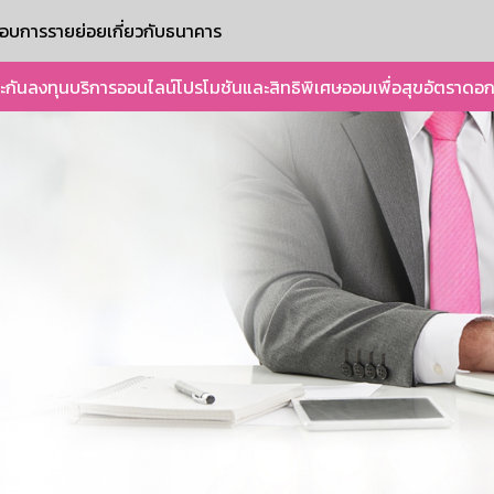
ะกอบการรายย่อย
เกี่ยวกับธนาคาร
ะกัน
ลงทุน
บริการออนไลน์
โปรโมชันและสิทธิพิเศษ
ออมเพื่อสุข
อัตราดอก