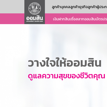
ลูกค้าบุคคล
ลูกค้าธุรกิจ
ลูกค้าผู้ปร
เงินฝาก
สินเชื่อ
สลากออมสิน
บัตร
ปร
วางใจให้ออมสิน
ดูแลความสุขของชีวิตคุณ