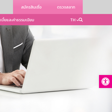
สมัครสินเชื่อ
ตรวจสลาก
เบี้ยและค่าธรรมเนียม
TH
Op