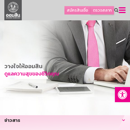
ลูกค้าธุรกิจ
สมัครสินเชื่อ
ตรวจสลาก
ลูกค้าผู้ประกอบรายย่อย
โปรโมชัน
ออมเพื่อสุข
เกี่ยวกับธนาคาร
การพัฒนาที่ยั่งยืน
วางใจให้ออมสิน
ข่าวสาร
ดูแลความสุขของชีวิตคุณ
บริการทางการเงิน
Op
อื่นๆ
ติดต่อเรา
บริการออนไลน์
ข่าวสาร
TH
EN
GSB Society