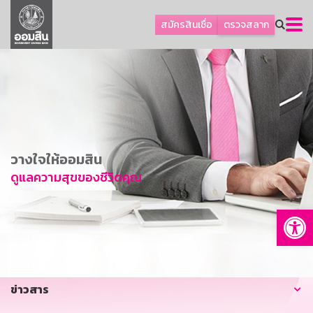
ลูกค้าธุรกิจ
สมัครสินเชื่อ
ตรวจสลาก
ลูกค้าผู้ประกอบรายย่อย
โปรโมชัน
ออมเพื่อสุข
เกี่ยวกับธนาคาร
การพัฒนาที่ยั่งยืน
วางใจให้ออมสิน
ข่าวสาร
ดูแลความสุขของชีวิตคุณ
บริการทางการเงิน
Op
อื่นๆ
ติดต่อเรา
บริการออนไลน์
ข่าวสาร
TH
EN
GSB Society