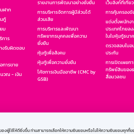
รายงานการพัฒนาอย่างยั่งยืน
เว็บลิงก์ที่เกี่ย
งินฝาก
การบริหารจัดการผู้มีส่วนได้
การคุ้มครองข้
นกู้
ส่วนเสีย
แต่งตั้งพนักง
ียม
การบริหารและพัฒนา
ประเทศไทยลงล
ทรัพยากรบุคคลเพื่อความ
ในใบหุ้นกู้ธน
ริการ
ยั่งยืน
ตรวจสอบใบอน
ย่างรับผิดชอบ
หุ้นกู้เพื่อสังคม
ประกัน
หุ้นกู้เพื่อความยั่งยืน
การเปิดเผยการ
รอการขาย
ทรัพย์สินของธ
โค้ชการเงินมืออาชีพ (CMC by
ำนวณ - เงิน
สื่อมวลชน
GSB)
กงาน
Web HR
GSB Wisdom
M-Search
เข้าสู่ร
ผู้ใช้ให้ดียิ่งขึ้น ท่านสามารถเลือกให้ความยินยอมหรือไม่ให้ความยินยอมคุกกี้ของเ