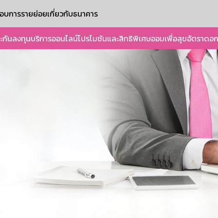
ะกอบการรายย่อย
เกี่ยวกับธนาคาร
ะกัน
ลงทุน
บริการออนไลน์
โปรโมชันและสิทธิพิเศษ
ออมเพื่อสุข
อัตราดอก