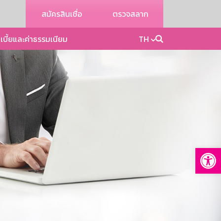
สมัครสินเชื่อ
ตรวจสลาก
เบี้ยและค่าธรรมเนียม
TH
Op