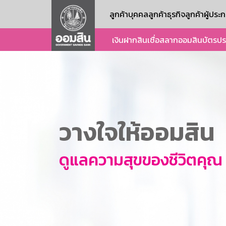
ลูกค้าบุคคล
ลูกค้าธุรกิจ
ลูกค้าผู้ปร
เงินฝาก
สินเชื่อ
สลากออมสิน
บัตร
ปร
วางใจให้ออมสิน
ดูแลความสุขของชีวิตคุณ