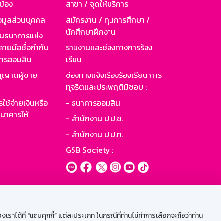
วข้อง
สาขา / จุดให้บริการ
อมูลส่วนบุคคล
สมัครงาน / ทุนการศึกษา /
นักศึกษาฝึกงาน
านธนาคารแห่ง
ายมือชื่อกำกับ
รายงานและช่องทางการร้อง
าคารออมสิน
เรียน
ุญาตผู้ขาย
ช่องทางแจ้งเรื่องร้องเรียน การ
ทุจริตและประพฤติมิชอบ :
ใช้จ่ายเงินหรือ
- ธนาคารออมสิน
นาคารให้
- สำนักงาน ป.ป.ช.
- สำนักงาน ป.ป.ท.
GSB Society :
ะบบเน็ตเมล
ราได้ที่ "แถบคุกกี้” แต่ละประเภท ในกรณีที่ท่านไม่ทำการเลือกจะถือว่าท่าน