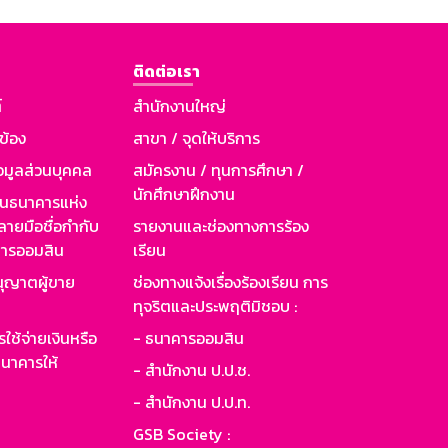
ติดต่อเรา
์
สำนักงานใหญ่
วข้อง
สาขา / จุดให้บริการ
อมูลส่วนบุคคล
สมัครงาน / ทุนการศึกษา /
นักศึกษาฝึกงาน
านธนาคารแห่ง
ายมือชื่อกำกับ
รายงานและช่องทางการร้อง
าคารออมสิน
เรียน
ุญาตผู้ขาย
ช่องทางแจ้งเรื่องร้องเรียน การ
ทุจริตและประพฤติมิชอบ :
ใช้จ่ายเงินหรือ
- ธนาคารออมสิน
นาคารให้
- สำนักงาน ป.ป.ช.
- สำนักงาน ป.ป.ท.
GSB Society :