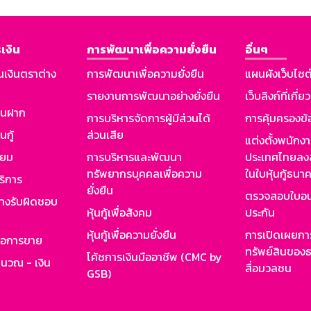
เงิน
การพัฒนาเพื่อความยั่งยืน
อื่นๆ
นเงินตราต่าง
การพัฒนาเพื่อความยั่งยืน
แผนผังเว็บไซต
รายงานการพัฒนาอย่างยั่งยืน
เว็บลิงก์ที่เกี่ย
งินฝาก
การบริหารจัดการผู้มีส่วนได้
การคุ้มครองข้
นกู้
ส่วนเสีย
แต่งตั้งพนักง
ียม
การบริหารและพัฒนา
ประเทศไทยลงล
ทรัพยากรบุคคลเพื่อความ
ในใบหุ้นกู้ธน
ริการ
ยั่งยืน
ตรวจสอบใบอน
ย่างรับผิดชอบ
หุ้นกู้เพื่อสังคม
ประกัน
หุ้นกู้เพื่อความยั่งยืน
การเปิดเผยการ
รอการขาย
ทรัพย์สินของธ
โค้ชการเงินมืออาชีพ (CMC by
ำนวณ - เงิน
สื่อมวลชน
GSB)