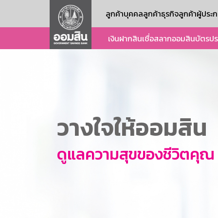
ลูกค้าบุคคล
ลูกค้าธุรกิจ
ลูกค้าผู้ปร
เงินฝาก
สินเชื่อ
สลากออมสิน
บัตร
ปร
วางใจให้ออมสิน
ดูแลความสุขของชีวิตคุณ