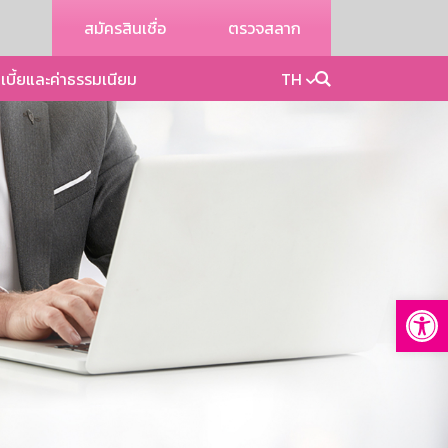
สมัครสินเชื่อ
ตรวจสลาก
เบี้ยและค่าธรรมเนียม
TH
Op