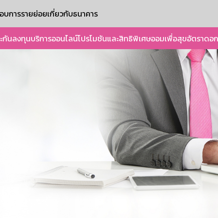
ะกอบการรายย่อย
เกี่ยวกับธนาคาร
ะกัน
ลงทุน
บริการออนไลน์
โปรโมชันและสิทธิพิเศษ
ออมเพื่อสุข
อัตราดอก