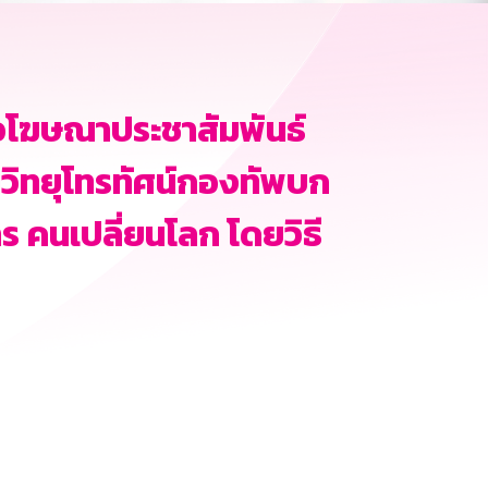
อโฆษณาประชาสัมพันธ์
วิทยุโทรทัศน์กองทัพบก
 คนเปลี่ยนโลก โดยวิธี