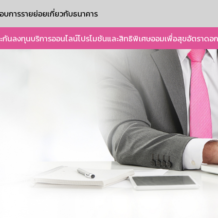
ะกอบการรายย่อย
เกี่ยวกับธนาคาร
ะกัน
ลงทุน
บริการออนไลน์
โปรโมชันและสิทธิพิเศษ
ออมเพื่อสุข
อัตราดอก