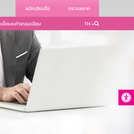
สมัครสินเชื่อ
ตรวจสลาก
เบี้ยและค่าธรรมเนียม
TH
Op