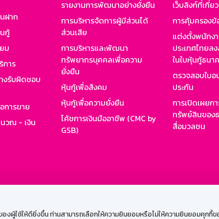
รายงานการพัฒนาอย่างยั่งยืน
เว็บลิงก์ที่เกี่ย
งินฝาก
การบริหารจัดการผู้มีส่วนได้
การคุ้มครองข้
นกู้
ส่วนเสีย
แต่งตั้งพนักง
ียม
การบริหารและพัฒนา
ประเทศไทยลงล
ทรัพยากรบุคคลเพื่อความ
ในใบหุ้นกู้ธน
ริการ
ยั่งยืน
ตรวจสอบใบอน
ย่างรับผิดชอบ
หุ้นกู้เพื่อสังคม
ประกัน
หุ้นกู้เพื่อความยั่งยืน
การเปิดเผยการ
รอการขาย
ทรัพย์สินของธ
โค้ชการเงินมืออาชีพ (CMC by
ำนวณ - เงิน
สื่อมวลชน
GSB)
กงาน
Web HR
GSB Wisdom
M-Search
เข้าสู่ร
ผู้ใช้ให้ดียิ่งขึ้น ท่านสามารถเลือกให้ความยินยอมหรือไม่ให้ความยินยอมคุกกี้ของเ