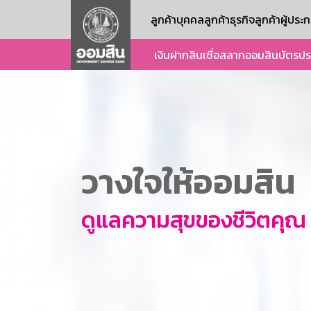
ลูกค้าบุคคล
ลูกค้าธุรกิจ
ลูกค้าผู้ปร
เงินฝาก
สินเชื่อ
สลากออมสิน
บัตร
ปร
วางใจให้ออมสิน
ดูแลความสุขของชีวิตคุณ