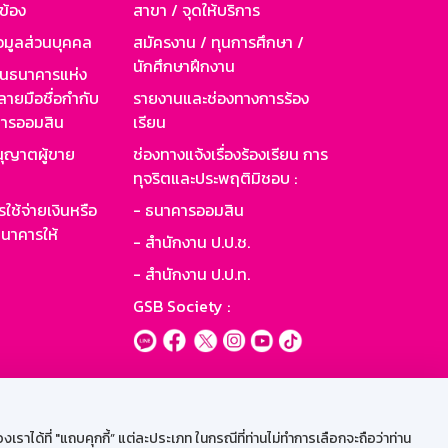
วข้อง
สาขา / จุดให้บริการ
อมูลส่วนบุคคล
สมัครงาน / ทุนการศึกษา /
นักศึกษาฝึกงาน
านธนาคารแห่ง
ายมือชื่อกำกับ
รายงานและช่องทางการร้อง
าคารออมสิน
เรียน
ุญาตผู้ขาย
ช่องทางแจ้งเรื่องร้องเรียน การ
ทุจริตและประพฤติมิชอบ :
ใช้จ่ายเงินหรือ
- ธนาคารออมสิน
นาคารให้
- สำนักงาน ป.ป.ช.
- สำนักงาน ป.ป.ท.
GSB Society :
ะบบเน็ตเมล
ราได้ที่ "แถบคุกกี้” แต่ละประเภท ในกรณีที่ท่านไม่ทำการเลือกจะถือว่าท่าน