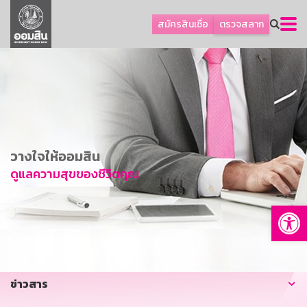
ลูกค้าธุรกิจ
สมัครสินเชื่อ
ตรวจสลาก
ลูกค้าผู้ประกอบรายย่อย
โปรโมชัน
ออมเพื่อสุข
เกี่ยวกับธนาคาร
การพัฒนาที่ยั่งยืน
วางใจให้ออมสิน
ข่าวสาร
ดูแลความสุขของชีวิตคุณ
บริการทางการเงิน
Op
อื่นๆ
ติดต่อเรา
บริการออนไลน์
ข่าวสาร
TH
EN
GSB Society