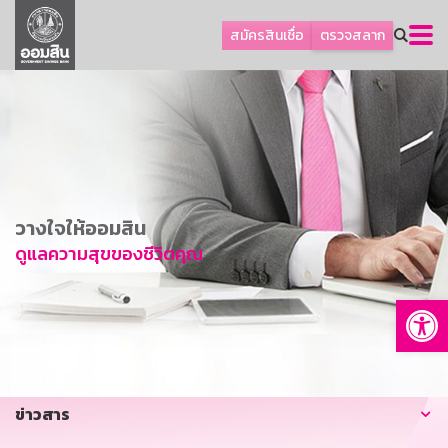
ลูกค้าธุรกิจ
สมัครสินเชื่อ
ตรวจสลาก
ลูกค้าผู้ประกอบรายย่อย
โปรโมชัน
ออมเพื่อสุข
เกี่ยวกับธนาคาร
การพัฒนาที่ยั่งยืน
วางใจให้ออมสิน
ข่าวสาร
ดูแลความสุขของชีวิตคุณ
บริการทางการเงิน
Op
อื่นๆ
ติดต่อเรา
บริการออนไลน์
ข่าวสาร
TH
EN
GSB Society