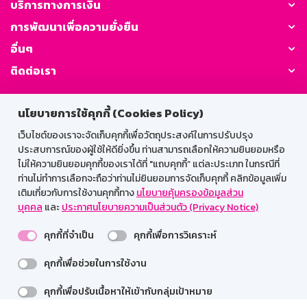
บริการทางการเงิน
การพัฒนาเพื่อความยั่งยืน
อื่นๆ
ติดต่อเรา
GSB Society:
นโยบายการใช้คุกกี้ (Cookies Policy)
เว็บไซต์ของเราจะจัดเก็บคุกกี้เพื่อวัตถุประสงค์ในการปรับปรุง
ประสบการณ์ของผู้ใช้ให้ดียิ่งขึ้น ท่านสามารถเลือกให้ความยินยอมหรือ
สำหรับพนักงาน
ไม่ให้ความยินยอมคุกกี้ของเราได้ที่ "แถบคุกกี้” แต่ละประเภท ในกรณีที่
ท่านไม่ทำการเลือกจะถือว่าท่านไม่ยินยอมการจัดเก็บคุกกี้ คลิกข้อมูลเพิ่ม
Web HR
GSB Wisdom
M-Search
เติมเกี่ยวกับการใช้งานคุกกี้ทาง
นโยบายคุ้มครองข้อมูลส่วน
บุคคล
และ
ประกาศนโยบายความเป็นส่วนตัว (Privacy Notice)
เข้าสู่ระบบเน็ตเมล
คุกกี้ที่จำเป็น
คุกกี้เพื่อการวิเคราะห์
คุกกี้เพื่อช่วยในการใช้งาน
รองรับการใช้งานได้ดีบนเว็บบราวเซอร์
คุกกี้เพื่อปรับเนื้อหาให้เข้ากับกลุ่มเป้าหมาย
สงวนลิขสิทธิ์ 2567 ธนาคารออมสิน