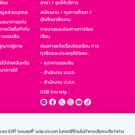
วข้อง
สาขา / จุดให้บริการ
อมูลส่วนบุคคล
สมัครงาน / ทุนการศึกษา /
นักศึกษาฝึกงาน
านธนาคารแห่ง
ายมือชื่อกำกับ
รายงานและช่องทางการร้อง
าคารออมสิน
เรียน
ุญาตผู้ขาย
ช่องทางแจ้งเรื่องร้องเรียน การ
ทุจริตและประพฤติมิชอบ :
ใช้จ่ายเงินหรือ
- ธนาคารออมสิน
นาคารให้
- สำนักงาน ป.ป.ช.
- สำนักงาน ป.ป.ท.
GSB Society :
ะบบเน็ตเมล
ราได้ที่ "แถบคุกกี้” แต่ละประเภท ในกรณีที่ท่านไม่ทำการเลือกจะถือว่าท่าน