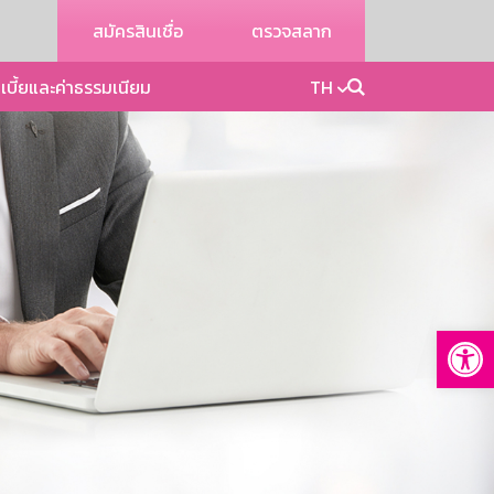
สมัครสินเชื่อ
ตรวจสลาก
เบี้ยและค่าธรรมเนียม
TH
Op