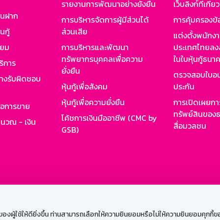
รายงานการพัฒนาอย่างยั่งยืน
เว็บลิงก์ที่เกี่ย
งินฝาก
การบริหารจัดการผู้มีส่วนได้
การคุ้มครองข้
นกู้
ส่วนเสีย
แต่งตั้งพนักง
ียม
การบริหารและพัฒนา
ประเทศไทยลงล
ทรัพยากรบุคคลเพื่อความ
ในใบหุ้นกู้ธน
ริการ
ยั่งยืน
ตรวจสอบใบอน
ย่างรับผิดชอบ
หุ้นกู้เพื่อสังคม
ประกัน
หุ้นกู้เพื่อความยั่งยืน
การเปิดเผยการ
รอการขาย
ทรัพย์สินของธ
โค้ชการเงินมืออาชีพ (CMC by
ำนวณ - เงิน
สื่อมวลชน
GSB)
กงาน
Web HR
GSB Wisdom
M-Search
เข้าสู่ร
ผู้ใช้ให้ดียิ่งขึ้น ท่านสามารถเลือกให้ความยินยอมหรือไม่ให้ความยินยอมคุกกี้ของเ