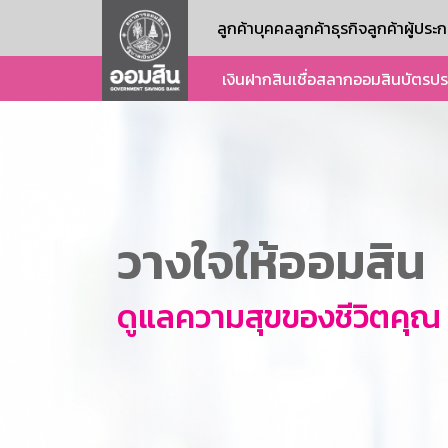
ลูกค้าบุคคล
ลูกค้าธุรกิจ
ลูกค้าผู้ปร
เงินฝาก
สินเชื่อ
สลากออมสิน
บัตร
ปร
วางใจให้ออมสิน
ดูแลความสุขของชีวิตคุณ