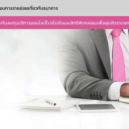
ะกอบการรายย่อย
เกี่ยวกับธนาคาร
ะกัน
ลงทุน
บริการออนไลน์
โปรโมชันและสิทธิพิเศษ
ออมเพื่อสุข
อัตราดอก