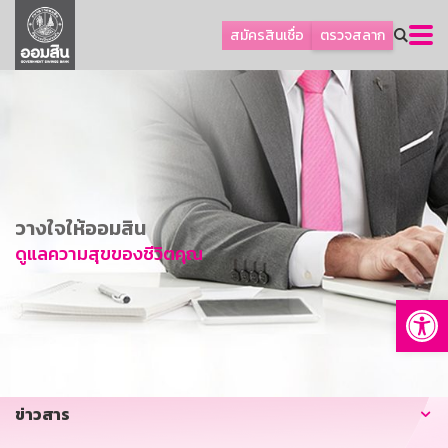
ลูกค้าธุรกิจ
สมัครสินเชื่อ
ตรวจสลาก
ลูกค้าผู้ประกอบรายย่อย
โปรโมชัน
ออมเพื่อสุข
เกี่ยวกับธนาคาร
การพัฒนาที่ยั่งยืน
วางใจให้ออมสิน
ข่าวสาร
ดูแลความสุขของชีวิตคุณ
บริการทางการเงิน
Op
อื่นๆ
ติดต่อเรา
บริการออนไลน์
ข่าวสาร
TH
EN
GSB Society