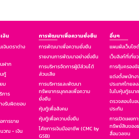
เงิน
การพัฒนาเพื่อความยั่งยืน
อื่นๆ
นเงินตราต่าง
การพัฒนาเพื่อความยั่งยืน
แผนผังเว็บไซต
รายงานการพัฒนาอย่างยั่งยืน
เว็บลิงก์ที่เกี่ย
งินฝาก
การบริหารจัดการผู้มีส่วนได้
การคุ้มครองข้
นกู้
ส่วนเสีย
แต่งตั้งพนักง
ียม
การบริหารและพัฒนา
ประเทศไทยลงล
ทรัพยากรบุคคลเพื่อความ
ในใบหุ้นกู้ธน
ริการ
ยั่งยืน
ตรวจสอบใบอน
ย่างรับผิดชอบ
หุ้นกู้เพื่อสังคม
ประกัน
หุ้นกู้เพื่อความยั่งยืน
การเปิดเผยการ
รอการขาย
ทรัพย์สินของธ
โค้ชการเงินมืออาชีพ (CMC by
ำนวณ - เงิน
สื่อมวลชน
GSB)