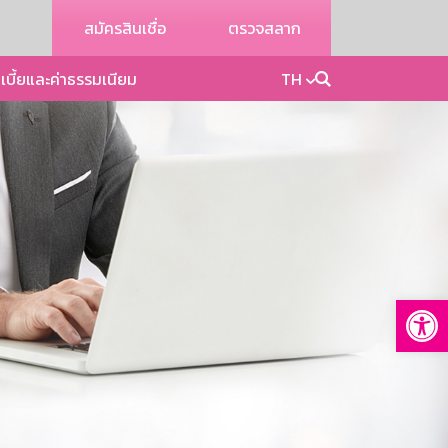
สมัครสินเชื่อ
ตรวจสลาก
เบี้ยและค่าธรรมเนียม
TH
Op