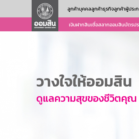
ลูกค้าบุคคล
ลูกค้าธุรกิจ
ลูกค้าผู้ปร
เงินฝาก
สินเชื่อ
สลากออมสิน
บัตร
ปร
วางใจให้ออมสิน
ดูแลความสุขของชีวิตคุณ