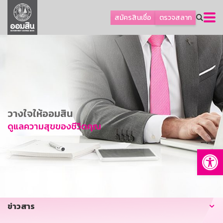
ลูกค้าธุรกิจ
สมัครสินเชื่อ
ตรวจสลาก
ลูกค้าผู้ประกอบรายย่อย
โปรโมชัน
ออมเพื่อสุข
เกี่ยวกับธนาคาร
การพัฒนาที่ยั่งยืน
วางใจให้ออมสิน
ข่าวสาร
ดูแลความสุขของชีวิตคุณ
บริการทางการเงิน
Op
อื่นๆ
ติดต่อเรา
บริการออนไลน์
ข่าวสาร
TH
EN
GSB Society