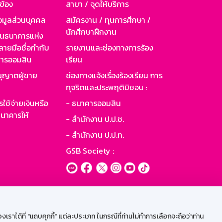
วข้อง
สาขา / จุดให้บริการ
อมูลส่วนบุคคล
สมัครงาน / ทุนการศึกษา /
นักศึกษาฝึกงาน
านธนาคารแห่ง
ายมือชื่อกำกับ
รายงานและช่องทางการร้อง
าคารออมสิน
เรียน
ุญาตผู้ขาย
ช่องทางแจ้งเรื่องร้องเรียน การ
ทุจริตและประพฤติมิชอบ :
ใช้จ่ายเงินหรือ
- ธนาคารออมสิน
นาคารให้
- สำนักงาน ป.ป.ช.
- สำนักงาน ป.ป.ท.
GSB Society :
ะบบเน็ตเมล
ราได้ที่ "แถบคุกกี้” แต่ละประเภท ในกรณีที่ท่านไม่ทำการเลือกจะถือว่าท่าน