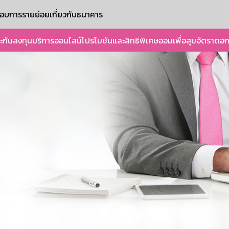
ะกอบการรายย่อย
เกี่ยวกับธนาคาร
ะกัน
ลงทุน
บริการออนไลน์
โปรโมชันและสิทธิพิเศษ
ออมเพื่อสุข
อัตราดอก