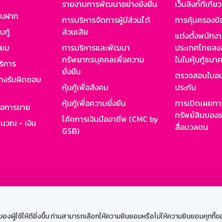
รายงานการพัฒนาอย่างยั่งยืน
เว็บลิงก์ที่เกี่ย
งินฝาก
การบริหารจัดการผู้มีส่วนได้
การคุ้มครองข้
นกู้
ส่วนเสีย
แต่งตั้งพนักง
ียม
การบริหารและพัฒนา
ประเทศไทยลงล
ทรัพยากรบุคคลเพื่อความ
ในใบหุ้นกู้ธน
ริการ
ยั่งยืน
ตรวจสอบใบอน
ย่างรับผิดชอบ
หุ้นกู้เพื่อสังคม
ประกัน
หุ้นกู้เพื่อความยั่งยืน
การเปิดเผยการ
รอการขาย
ทรัพย์สินของธ
โค้ชการเงินมืออาชีพ (CMC by
ำนวณ - เงิน
สื่อมวลชน
GSB)
กงาน
Web HR
GSB Wisdom
M-Search
เข้าสู่ร
ผู้ใช้ให้ดียิ่งขึ้น ท่านสามารถเลือกให้ความยินยอมหรือไม่ให้ความยินยอมคุกกี้ของเ