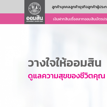
ลูกค้าบุคคล
ลูกค้าธุรกิจ
ลูกค้าผู้ปร
เงินฝาก
สินเชื่อ
สลากออมสิน
บัตร
ปร
วางใจให้ออมสิน
ดูแลความสุขของชีวิตคุณ