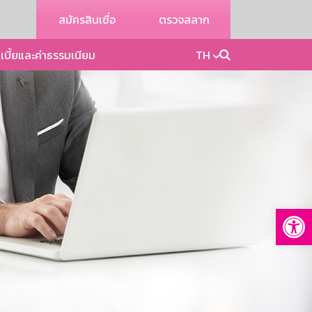
สมัครสินเชื่อ
ตรวจสลาก
เบี้ยและค่าธรรมเนียม
TH
Op