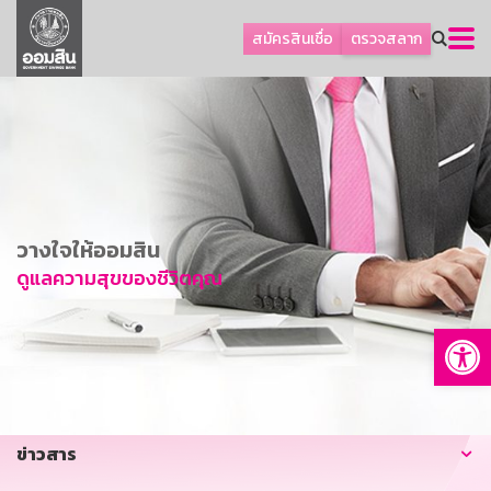
ลูกค้าธุรกิจ
สมัครสินเชื่อ
ตรวจสลาก
ลูกค้าผู้ประกอบรายย่อย
โปรโมชัน
ออมเพื่อสุข
เกี่ยวกับธนาคาร
การพัฒนาที่ยั่งยืน
วางใจให้ออมสิน
ข่าวสาร
ดูแลความสุขของชีวิตคุณ
บริการทางการเงิน
Op
อื่นๆ
ติดต่อเรา
บริการออนไลน์
ข่าวสาร
TH
EN
GSB Society