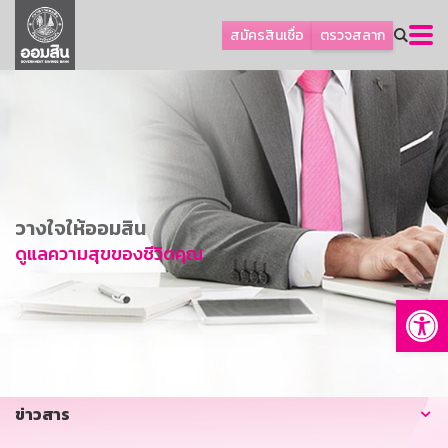
ลูกค้าธุรกิจ
สมัครสินเชื่อ
ตรวจสลาก
ลูกค้าผู้ประกอบรายย่อย
โปรโมชัน
ออมเพื่อสุข
เกี่ยวกับธนาคาร
การพัฒนาที่ยั่งยืน
วางใจให้ออมสิน
ข่าวสาร
ดูแลความสุขของชีวิตคุณ
บริการทางการเงิน
Op
อื่นๆ
ติดต่อเรา
บริการออนไลน์
ข่าวสาร
TH
EN
GSB Society