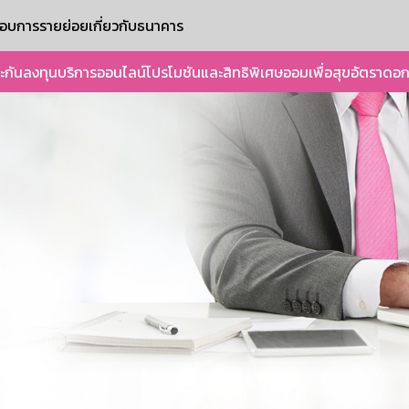
ะกอบการรายย่อย
เกี่ยวกับธนาคาร
ะกัน
ลงทุน
บริการออนไลน์
โปรโมชันและสิทธิพิเศษ
ออมเพื่อสุข
อัตราดอก