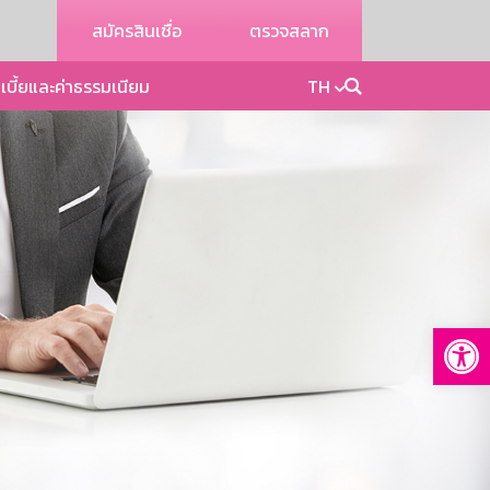
สมัครสินเชื่อ
ตรวจสลาก
เบี้ยและค่าธรรมเนียม
TH
Op