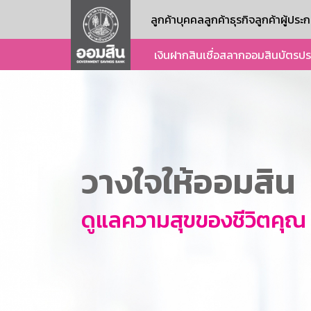
ลูกค้าบุคคล
ลูกค้าธุรกิจ
ลูกค้าผู้ปร
เงินฝาก
สินเชื่อ
สลากออมสิน
บัตร
ปร
วางใจให้ออมสิน
ดูแลความสุขของชีวิตคุณ