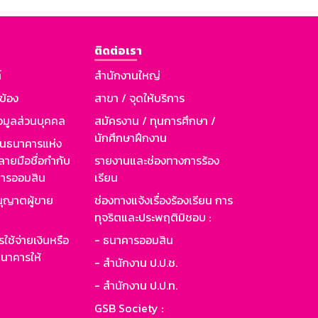
ติดต่อเรา
์
สำนักงานใหญ่
วข้อง
สาขา / จุดให้บริการ
อมูลส่วนบุคคล
สมัครงาน / ทุนการศึกษา /
นักศึกษาฝึกงาน
านธนาคารแห่ง
ายมือชื่อกำกับ
รายงานและช่องทางการร้อง
าคารออมสิน
เรียน
ุญาตผู้ขาย
ช่องทางแจ้งเรื่องร้องเรียน การ
ทุจริตและประพฤติมิชอบ :
ใช้จ่ายเงินหรือ
- ธนาคารออมสิน
นาคารให้
- สำนักงาน ป.ป.ช.
- สำนักงาน ป.ป.ท.
GSB Society :