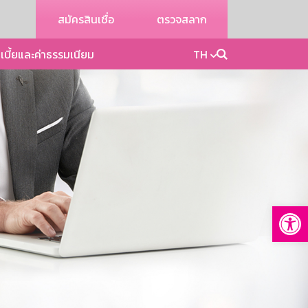
สมัครสินเชื่อ
ตรวจสลาก
เบี้ยและค่าธรรมเนียม
TH
Op