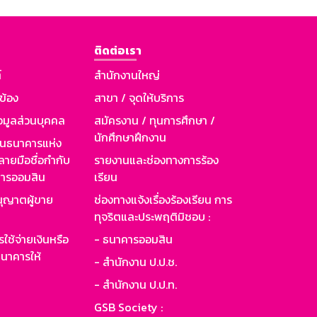
ติดต่อเรา
์
สำนักงานใหญ่
วข้อง
สาขา / จุดให้บริการ
อมูลส่วนบุคคล
สมัครงาน / ทุนการศึกษา /
นักศึกษาฝึกงาน
านธนาคารแห่ง
ายมือชื่อกำกับ
รายงานและช่องทางการร้อง
าคารออมสิน
เรียน
ุญาตผู้ขาย
ช่องทางแจ้งเรื่องร้องเรียน การ
ทุจริตและประพฤติมิชอบ :
ใช้จ่ายเงินหรือ
- ธนาคารออมสิน
นาคารให้
- สำนักงาน ป.ป.ช.
- สำนักงาน ป.ป.ท.
GSB Society :