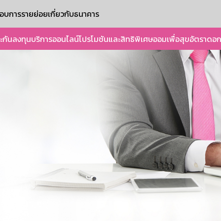
ะกอบการรายย่อย
เกี่ยวกับธนาคาร
ะกัน
ลงทุน
บริการออนไลน์
โปรโมชันและสิทธิพิเศษ
ออมเพื่อสุข
อัตราดอก