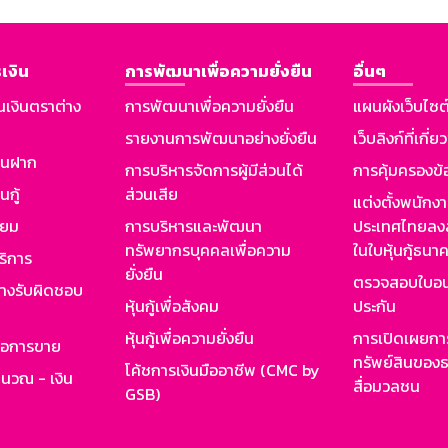
เงิน
การพัฒนาเพื่อความยั่งยืน
อื่นๆ
นเงินตราต่าง
การพัฒนาเพื่อความยั่งยืน
แผนผังเว็บไซต
รายงานการพัฒนาอย่างยั่งยืน
เว็บลิงก์ที่เกี่ย
งินฝาก
การบริหารจัดการผู้มีส่วนได้
การคุ้มครองข้
นกู้
ส่วนเสีย
แต่งตั้งพนักง
ียม
การบริหารและพัฒนา
ประเทศไทยลงล
ทรัพยากรบุคคลเพื่อความ
ในใบหุ้นกู้ธน
ริการ
ยั่งยืน
ตรวจสอบใบอน
ย่างรับผิดชอบ
หุ้นกู้เพื่อสังคม
ประกัน
หุ้นกู้เพื่อความยั่งยืน
การเปิดเผยการ
รอการขาย
ทรัพย์สินของธ
โค้ชการเงินมืออาชีพ (CMC by
ำนวณ - เงิน
สื่อมวลชน
GSB)