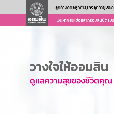
ลูกค้าบุคคล
ลูกค้าธุรกิจ
ลูกค้าผู้ปร
เงินฝาก
สินเชื่อ
สลากออมสิน
บัตร
ปร
วางใจให้ออมสิน
ดูแลความสุขของชีวิตคุณ