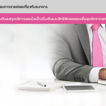
ะกอบการรายย่อย
เกี่ยวกับธนาคาร
ะกัน
ลงทุน
บริการออนไลน์
โปรโมชันและสิทธิพิเศษ
ออมเพื่อสุข
อัตราดอก