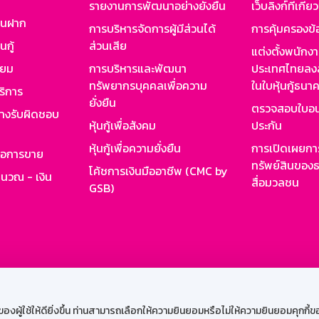
รายงานการพัฒนาอย่างยั่งยืน
เว็บลิงก์ที่เกี่ย
งินฝาก
การบริหารจัดการผู้มีส่วนได้
การคุ้มครองข้
นกู้
ส่วนเสีย
แต่งตั้งพนักง
ียม
การบริหารและพัฒนา
ประเทศไทยลงล
ทรัพยากรบุคคลเพื่อความ
ในใบหุ้นกู้ธน
ริการ
ยั่งยืน
ตรวจสอบใบอน
ย่างรับผิดชอบ
หุ้นกู้เพื่อสังคม
ประกัน
หุ้นกู้เพื่อความยั่งยืน
การเปิดเผยการ
รอการขาย
ทรัพย์สินของธ
โค้ชการเงินมืออาชีพ (CMC by
ำนวณ - เงิน
สื่อมวลชน
GSB)
กงาน
Web HR
GSB Wisdom
M-Search
เข้าสู่ร
ผู้ใช้ให้ดียิ่งขึ้น ท่านสามารถเลือกให้ความยินยอมหรือไม่ให้ความยินยอมคุกกี้ของเ