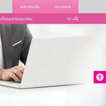
สมัครสินเชื่อ
ตรวจสลาก
เบี้ยและค่าธรรมเนียม
TH
Op