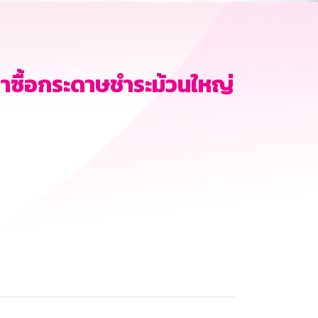
คาซื้อกระดาษชำระม้วนใหญ่