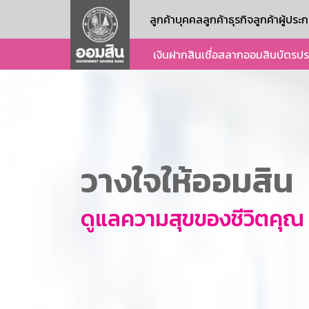
ลูกค้าบุคคล
ลูกค้าธุรกิจ
ลูกค้าผู้ปร
เงินฝาก
สินเชื่อ
สลากออมสิน
บัตร
ปร
วางใจให้ออมสิน
ดูแลความสุขของชีวิตคุณ