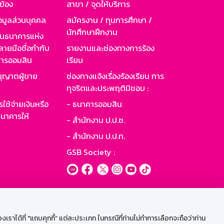
วข้อง
สาขา / จุดให้บริการ
อมูลส่วนบุคคล
สมัครงาน / ทุนการศึกษา /
นักศึกษาฝึกงาน
านธนาคารแห่ง
ายมือชื่อกำกับ
รายงานและช่องทางการร้อง
าคารออมสิน
เรียน
ุญาตผู้ขาย
ช่องทางแจ้งเรื่องร้องเรียน การ
ทุจริตและประพฤติมิชอบ :
ใช้จ่ายเงินหรือ
- ธนาคารออมสิน
นาคารให้
- สำนักงาน ป.ป.ช.
- สำนักงาน ป.ป.ท.
GSB Society :
ะบบเน็ตเมล
ราได้ที่ "แถบคุกกี้” แต่ละประเภท ในกรณีที่ท่านไม่ทำการเลือกจะถือว่าท่าน