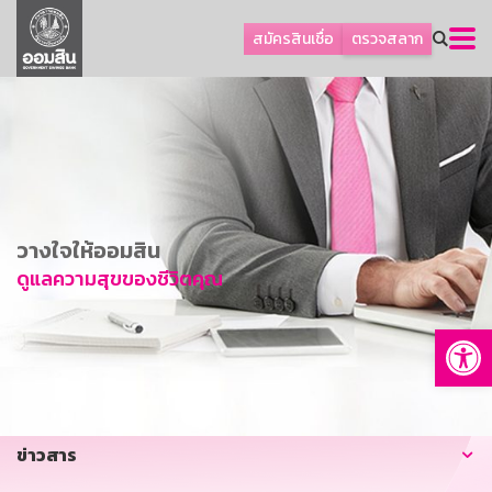
ลูกค้าธุรกิจ
สมัครสินเชื่อ
ตรวจสลาก
ลูกค้าผู้ประกอบรายย่อย
โปรโมชัน
ออมเพื่อสุข
เกี่ยวกับธนาคาร
การพัฒนาที่ยั่งยืน
วางใจให้ออมสิน
ข่าวสาร
ดูแลความสุขของชีวิตคุณ
บริการทางการเงิน
Op
อื่นๆ
ติดต่อเรา
บริการออนไลน์
ข่าวสาร
TH
EN
GSB Society